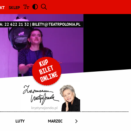
KT
SKLEP
A: 22 622 21 32
BILETY@TEATRPOLONIA.PL
LUTY
MARZEC
KWIECIEŃ
MAJ