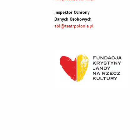
Inspektor Ochrony
Danych Osobowych
abi@teatrpolonia.pl
EC '25
LIPIEC '25
SIERPIEŃ '25
WRZESIEŃ '25
PA