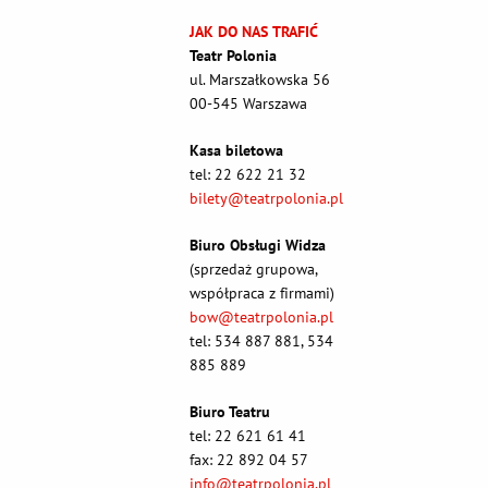
JAK DO NAS TRAFIĆ
Teatr Polonia
ul. Marszałkowska 56
00-545 Warszawa
Kasa biletowa
tel: 22 622 21 32
bilety@teatrpolonia.pl
Biuro Obsługi Widza
(sprzedaż grupowa,
współpraca z firmami)
bow@teatrpolonia.pl
tel: 534 887 881, 534
885 889
Biuro Teatru
tel: 22 621 61 41
fax: 22 892 04 57
info@teatrpolonia.pl