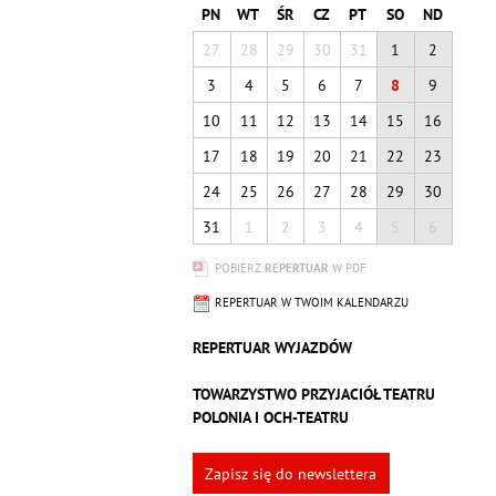
PN
WT
ŚR
CZ
PT
SO
ND
27
28
29
30
31
1
2
3
4
5
6
7
8
9
10
11
12
13
14
15
16
17
18
19
20
21
22
23
24
25
26
27
28
29
30
31
1
2
3
4
5
6
POBIERZ
REPERTUAR
W PDF
REPERTUAR W TWOIM KALENDARZU
REPERTUAR WYJAZDÓW
TOWARZYSTWO PRZYJACIÓŁ TEATRU
POLONIA I OCH-TEATRU
Zapisz się do newslettera