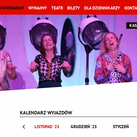
IMPRESARIAT
WYNAJMY
TEATR
BILETY
DLA DZIENNIKARZY
KONTA
KAS
KALENDARZ WYJAZDÓW
ŹDZIERNIK '25
LISTOPAD '25
GRUDZIEŃ '25
STYCZEŃ