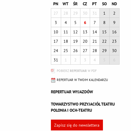
PN
WT
ŚR
CZ
PT
SO
ND
27
28
29
30
31
1
2
3
4
5
6
7
8
9
10
11
12
13
14
15
16
17
18
19
20
21
22
23
24
25
26
27
28
29
30
31
1
2
3
4
5
6
POBIERZ
REPERTUAR
W PDF
REPERTUAR W TWOIM KALENDARZU
REPERTUAR WYJAZDÓW
TOWARZYSTWO PRZYJACIÓŁ TEATRU
POLONIA I OCH-TEATRU
Zapisz się do newslettera