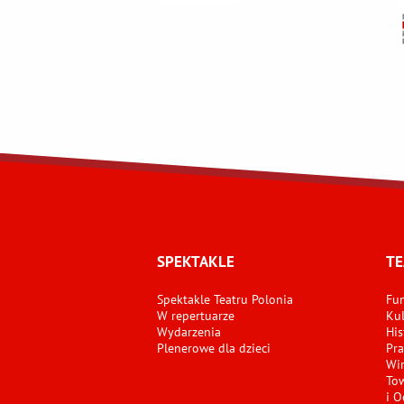
SPEKTAKLE
TE
Spektakle Teatru Polonia
Fun
W repertuarze
Kul
Wydarzenia
His
Plenerowe dla dzieci
Pra
Wir
Tow
i O