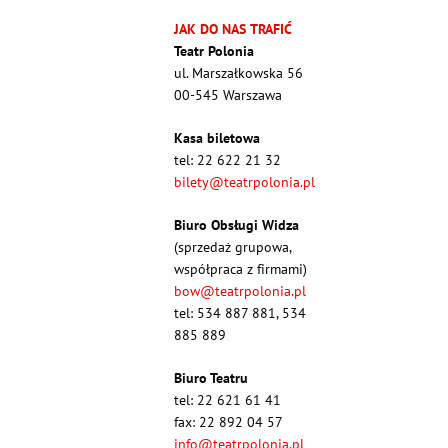
JAK DO NAS TRAFIĆ
Teatr Polonia
ul. Marszałkowska 56
00-545 Warszawa
Kasa biletowa
tel: 22 622 21 32
bilety@teatrpolonia.pl
Biuro Obsługi Widza
(sprzedaż grupowa,
współpraca z firmami)
bow@teatrpolonia.pl
tel: 534 887 881, 534
885 889
Biuro Teatru
tel: 22 621 61 41
fax: 22 892 04 57
info@teatrpolonia.pl