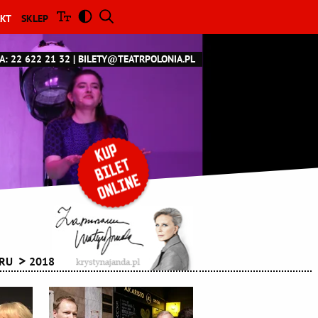
KT
SKLEP
A: 22 622 21 32
BILETY@TEATRPOLONIA.PL
TRU
2018