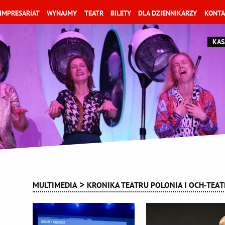
IMPRESARIAT
WYNAJMY
TEATR
BILETY
DLA DZIENNIKARZY
KONTA
KAS
MULTIMEDIA
KRONIKA TEATRU POLONIA I OCH-TEA