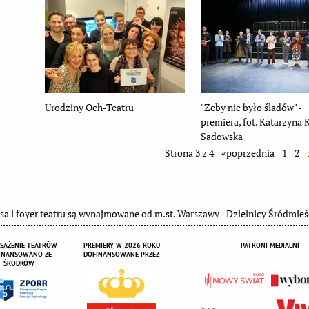
Urodziny Och-Teatru
"Żeby nie było śladów" -
premiera, fot. Katarzyna 
Sadowska
Strona 3 z 4
«poprzednia
1
2
sa i foyer teatru są wynajmowane od m.st. Warszawy - Dzielnicy Śródmieś
SAŻENIE TEATRÓW
PREMIERY W 2026 ROKU
PATRONI MEDIALNI
INANSOWANO ZE
DOFINANSOWANE PRZEZ
ŚRODKÓW