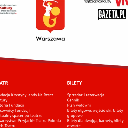
ATR
BILETY
dacja Krystyny Jandy Na Rzecz
Sprzedaż i rezerwacja
tury
Cennik
toria Fundacji
Plan widowni
cownicy Fundacji
Bilety ulgowe, wejściówki, bilety
tualny spacer po teatrze
grupowe
arzystwo Przyjaciół Teatru Polonia
Bilety dla dwojga, karnety, bilety
ch-Teatru
otwarte