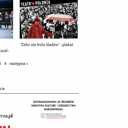
"Żeby nie było śladów" - plakat
Kural-
3
4
następna »
cie
DOFINANSOWANO ZE ŚRODKÓW
MINISTRA KULTURY I DZIEDZICTWA
NARODOWEGO