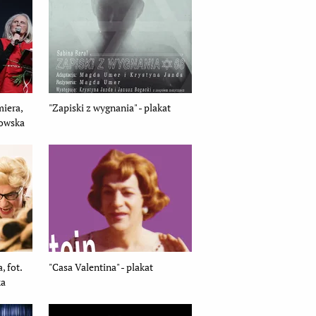
miera,
"Zapiski z wygnania" - plakat
dowska
, fot.
"Casa Valentina" - plakat
ka