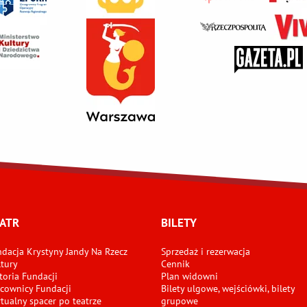
ATR
BILETY
dacja Krystyny Jandy Na Rzecz
Sprzedaż i rezerwacja
tury
Cennik
toria Fundacji
Plan widowni
cownicy Fundacji
Bilety ulgowe, wejściówki, bilety
tualny spacer po teatrze
grupowe