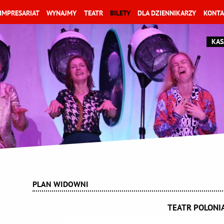
IMPRESARIAT
WYNAJMY
TEATR
BILETY
DLA DZIENNIKARZY
KONTA
KAS
PLAN WIDOWNI
TEATR POLONI