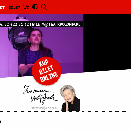
KT
SKLEP
A: 22 622 21 32
BILETY@TEATRPOLONIA.PL
A