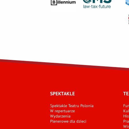
SPEKTAKLE
TE
Spektakle Teatru Polonia
Fun
W repertuarze
Kul
Wydarzenia
His
Plenerowe dla dzieci
Pra
Wir