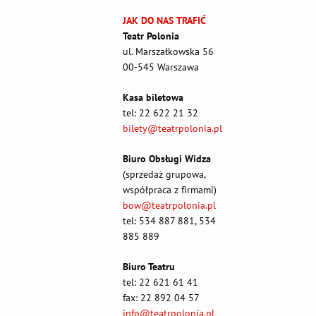
JAK DO NAS TRAFIĆ
Teatr Polonia
ul. Marszałkowska 56
00-545 Warszawa
Kasa biletowa
tel: 22 622 21 32
bilety@teatrpolonia.pl
Biuro Obsługi Widza
(sprzedaż grupowa,
współpraca z firmami)
bow@teatrpolonia.pl
tel: 534 887 881, 534
885 889
Biuro Teatru
tel: 22 621 61 41
fax: 22 892 04 57
info@teatrpolonia.pl