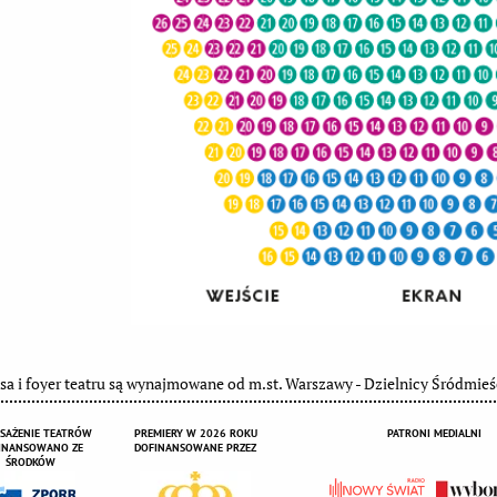
sa i foyer teatru są wynajmowane od m.st. Warszawy - Dzielnicy Śródmieś
SAŻENIE TEATRÓW
PREMIERY W 2026 ROKU
PATRONI MEDIALNI
INANSOWANO ZE
DOFINANSOWANE PRZEZ
ŚRODKÓW