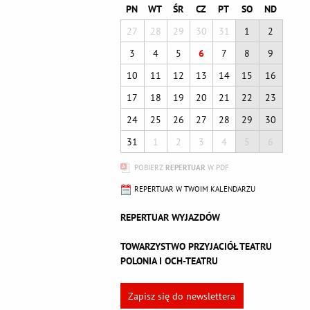
PN
WT
ŚR
CZ
PT
SO
ND
27
28
29
30
31
1
2
3
4
5
6
7
8
9
10
11
12
13
14
15
16
17
18
19
20
21
22
23
24
25
26
27
28
29
30
31
1
2
3
4
5
6
POBIERZ
REPERTUAR
W PDF
REPERTUAR W TWOIM KALENDARZU
REPERTUAR WYJAZDÓW
TOWARZYSTWO PRZYJACIÓŁ TEATRU
POLONIA I OCH-TEATRU
Zapisz się do newslettera