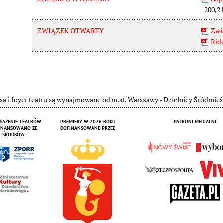
200,2 
ZWIĄZEK OTWARTY
Zwi
Ride
sa i foyer teatru są wynajmowane od m.st. Warszawy - Dzielnicy Śródmieś
SAŻENIE TEATRÓW
PREMIERY W 2026 ROKU
PATRONI MEDIALNI
INANSOWANO ZE
DOFINANSOWANE PRZEZ
ŚRODKÓW