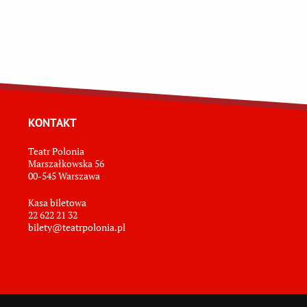
KONTAKT
Teatr Polonia
Marszałkowska 56
00-545 Warszawa
Kasa biletowa
22 622 21 32
bilety@teatrpolonia.pl