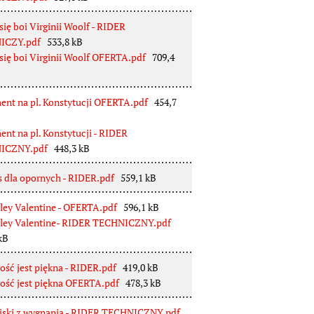
się boi Virginii Woolf - RIDER
ICZY.pdf
533,8 kB
się boi Virginii Woolf OFERTA.pdf
709,4
nt na pl. Konstytucji OFERTA.pdf
454,7
nt na pl. Konstytucji - RIDER
ICZNY.pdf
448,3 kB
 dla opornych - RIDER.pdf
559,1 kB
ley Valentine - OFERTA.pdf
596,1 kB
rley Valentine- RIDER TECHNICZNY.pdf
kB
ość jest piękna - RIDER.pdf
419,0 kB
ość jest piękna OFERTA.pdf
478,3 kB
iski z wygnania - RIDER TECHNICZNY.pdf