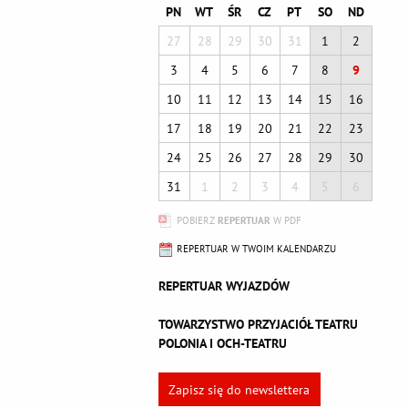
PN
WT
ŚR
CZ
PT
SO
ND
27
28
29
30
31
1
2
3
4
5
6
7
8
9
10
11
12
13
14
15
16
17
18
19
20
21
22
23
24
25
26
27
28
29
30
31
1
2
3
4
5
6
POBIERZ
REPERTUAR
W PDF
REPERTUAR W TWOIM KALENDARZU
REPERTUAR WYJAZDÓW
TOWARZYSTWO PRZYJACIÓŁ TEATRU
POLONIA I OCH-TEATRU
Zapisz się do newslettera