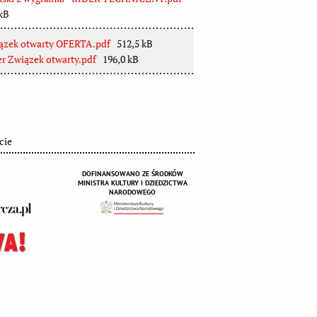
kB
ązek otwarty OFERTA.pdf
512,5 kB
r Związek otwarty.pdf
196,0 kB
cie
DOFINANSOWANO ZE ŚRODKÓW
MINISTRA KULTURY I DZIEDZICTWA
NARODOWEGO