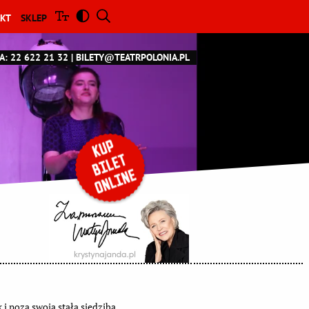
KT
SKLEP
A: 22 622 21 32
BILETY@TEATRPOLONIA.PL
 i poza swoją stałą siedzibą.