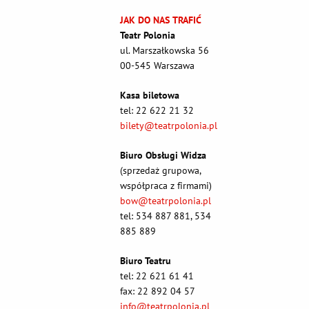
JAK DO NAS TRAFIĆ
Teatr Polonia
ul. Marszałkowska 56
00-545 Warszawa
Kasa biletowa
tel: 22 622 21 32
bilety@teatrpolonia.pl
Biuro Obsługi Widza
(sprzedaż grupowa,
współpraca z firmami)
bow@teatrpolonia.pl
tel: 534 887 881, 534
885 889
Biuro Teatru
tel: 22 621 61 41
fax: 22 892 04 57
info@teatrpolonia.pl