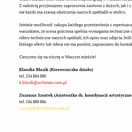
Z radością przyjmujemy zaproszenia zarówno z dużych, jak i 
nie każdy ma szansę obejrzenia naszych spektakli w stolicy.
Istnieje możliwość zakupu każdego przestawienia z repertuaru
warunkiem, że scena gościnna spełnia wymagania techniczne d
ridery techniczne naszych spektali, ich opisy oraz zdjęcia. Jeś
którego oferty lub ridera nie ma poniżej, zapraszamy do konta
Cieszymy się na wizytę w Waszym mieście!
Klaudia Błazik (Kierowniczka działu)
tel. 534 884 880
k.blazik@ochteatr.com.pl
Zuzanna Szostek (Asystentka ds. koordynacji artystyczne
tel. 536 880 886
z.szostek@ochteatr.com.pl