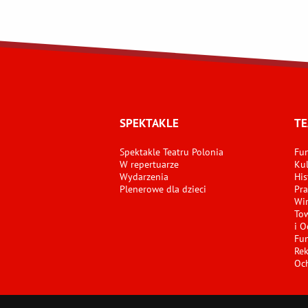
SPEKTAKLE
TE
Spektakle Teatru Polonia
Fun
W repertuarze
Kul
Wydarzenia
His
Plenerowe dla dzieci
Pra
Wir
Tow
i O
Fun
Re
Oc