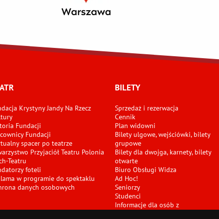
ATR
BILETY
dacja Krystyny Jandy Na Rzecz
Sprzedaż i rezerwacja
tury
Cennik
toria Fundacji
Plan widowni
cownicy Fundacji
Bilety ulgowe, wejściówki, bilety
tualny spacer po teatrze
grupowe
arzystwo Przyjaciół Teatru Polonia
Bilety dla dwojga, karnety, bilety
ch-Teatru
otwarte
datorzy foteli
Biuro Obsługi Widza
klama w programie do spektaklu
Ad Hoc!
hrona danych osobowych
Seniorzy
Studenci
Informacje dla osób z
niepełnosprawnościami