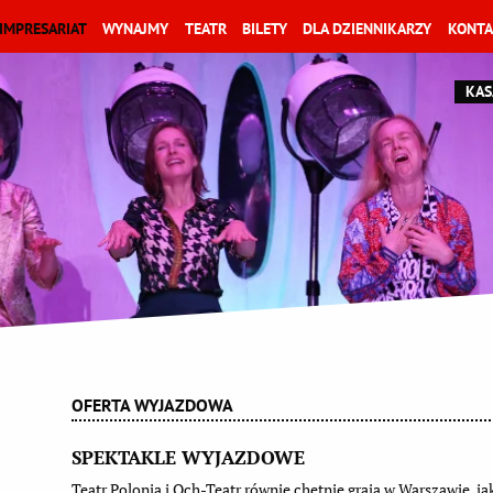
IMPRESARIAT
WYNAJMY
TEATR
BILETY
DLA DZIENNIKARZY
KONTA
KAS
OFERTA WYJAZDOWA
SPEKTAKLE WYJAZDOWE
Teatr Polonia i Och-Teatr równie chętnie grają w Warszawie, jak