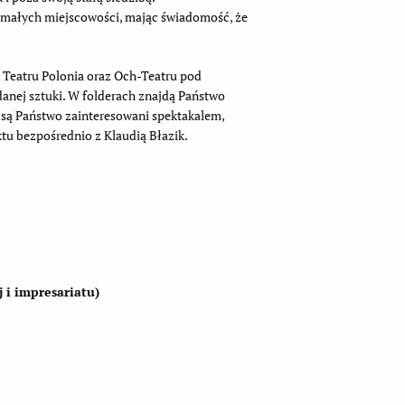
z małych miejscowości, mając świadomość, że
 Teatru Polonia oraz Och-Teatru pod
anej sztuki. W folderach znajdą Państwo
li są Państwo zainteresowani spektakalem,
ktu bezpośrednio z Klaudią Błazik.
j i impresariatu)