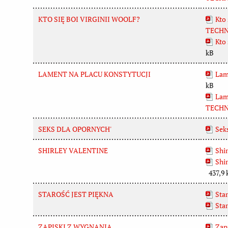
KTO SIĘ BOI VIRGINII WOOLF?
Kto 
TECHN
Kto 
kB
LAMENT NA PLACU KONSTYTUCJI
Lame
kB
Lame
TECHN
SEKS DLA OPORNYCH'
Seks
SHIRLEY VALENTINE
Shir
Shi
437,9 
STAROŚĆ JEST PIĘKNA
Star
Star
ZAPISKI Z WYGNANIA
Zap