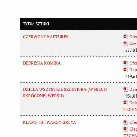
TYTUŁ SZTUKI
CZERWONY KAPTUREK
Ofer
Cze
777,8 
DEPRESJA KOMIKA
Ofer
Dep
419,6 
DZIEŁA WSZYSTKIE SZEKSPIRA (W NIECO
Dzie
SKRÓCONEJ WERSJI)
931,8 
Dzie
TECHN
KLAPS! 50 TWARZY GREYA
Ofer
Klap
TECHN