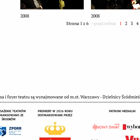
2008
2008
Strona 1 z 6
«poprzednia
1
2
3
4
sa i foyer teatru są wynajmowane od m.st. Warszawy - Dzielnicy Śródmieś
SAŻENIE TEATRÓW
PREMIERY W 2026 ROKU
PATRONI MEDIALNI
INANSOWANO ZE
DOFINANSOWANE PRZEZ
ŚRODKÓW