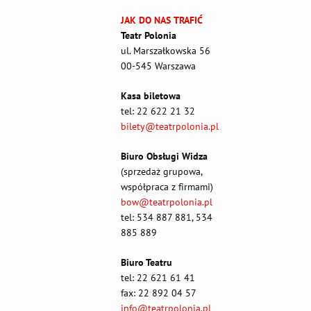
JAK DO NAS TRAFIĆ
Teatr Polonia
ul. Marszałkowska 56
00-545 Warszawa
Kasa biletowa
tel: 22 622 21 32
bilety@teatrpolonia.pl
Biuro Obsługi Widza
(sprzedaż grupowa,
współpraca z firmami)
bow@teatrpolonia.pl
tel: 534 887 881, 534
885 889
Biuro Teatru
tel: 22 621 61 41
fax: 22 892 04 57
info@teatrpolonia.pl