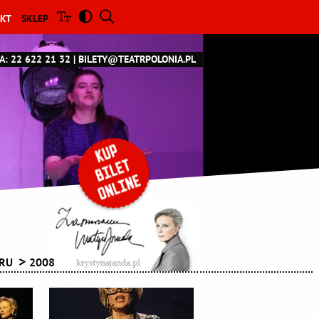
KT
SKLEP
A: 22 622 21 32
BILETY@TEATRPOLONIA.PL
TRU
2008