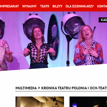
IMPRESARIAT
WYNAJMY
TEATR
BILETY
DLA DZIENNIKARZY
KONTA
KAS
MULTIMEDIA
KRONIKA TEATRU POLONIA I OCH-TEA