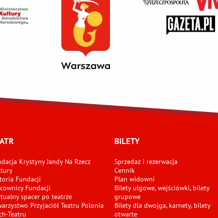
ATR
BILETY
dacja Krystyny Jandy Na Rzecz
Sprzedaż i rezerwacja
tury
Cennik
toria Fundacji
Plan widowni
cownicy Fundacji
Bilety ulgowe, wejściówki, bilety
tualny spacer po teatrze
grupowe
arzystwo Przyjaciół Teatru Polonia
Bilety dla dwojga, karnety, bilety
ch-Teatru
otwarte