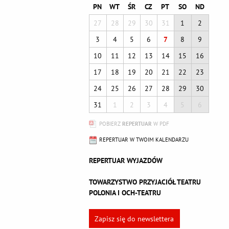
PN
WT
ŚR
CZ
PT
SO
ND
27
28
29
30
31
1
2
3
4
5
6
7
8
9
10
11
12
13
14
15
16
17
18
19
20
21
22
23
24
25
26
27
28
29
30
31
1
2
3
4
5
6
POBIERZ
REPERTUAR
W PDF
REPERTUAR W TWOIM KALENDARZU
REPERTUAR WYJAZDÓW
TOWARZYSTWO PRZYJACIÓŁ TEATRU
POLONIA I OCH-TEATRU
Zapisz się do newslettera