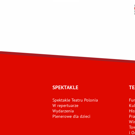
SPEKTAKLE
TE
Spektakle Teatru Polonia
Fun
W repertuarze
Kul
Wydarzenia
His
Plenerowe dla dzieci
Pra
Wir
Tow
i O