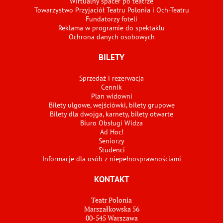
Wirtualny spacer po teatrze
Towarzystwo Przyjaciół Teatru Polonia i Och-Teatru
Fundatorzy foteli
Reklama w programie do spektaklu
Ochrona danych osobowych
BILETY
Sprzedaż i rezerwacja
Cennik
Plan widowni
Bilety ulgowe, wejściówki, bilety grupowe
Bilety dla dwojga, karnety, bilety otwarte
Biuro Obsługi Widza
Ad Hoc!
Seniorzy
Studenci
Informacje dla osób z niepełnosprawnościami
KONTAKT
Teatr Polonia
Marszałkowska 56
00-545 Warszawa