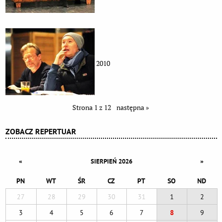
2010
Strona 1 z 12
następna »
ZOBACZ REPERTUAR
«
»
SIERPIEŃ 2026
PN
WT
ŚR
CZ
PT
SO
ND
27
28
29
30
31
1
2
3
4
5
6
7
8
9