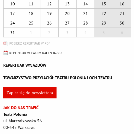
10
11
12
13
14
15
16
17
18
19
20
21
22
23
24
25
26
27
28
29
30
31
1
2
3
4
5
6
POBIERZ
REPERTUAR
W PDF
REPERTUAR W TWOIM KALENDARZU
REPERTUAR WYJAZDÓW
TOWARZYSTWO PRZYJACIÓŁ TEATRU POLONIA I OCH-TEATRU
Zapisz się do newslettera
JAK DO NAS TRAFIĆ
Teatr Polonia
ul. Marszałkowska 56
00-545 Warszawa