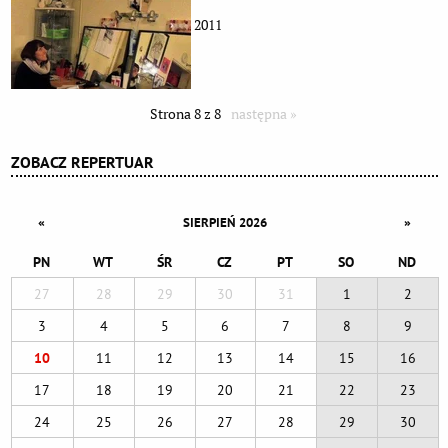
2011
Strona 8 z 8
następna »
ZOBACZ REPERTUAR
«
»
SIERPIEŃ 2026
PN
WT
ŚR
CZ
PT
SO
ND
27
28
29
30
31
1
2
3
4
5
6
7
8
9
10
11
12
13
14
15
16
17
18
19
20
21
22
23
24
25
26
27
28
29
30