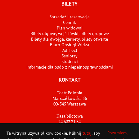
BILETY
Sprzedaż i rezerwacja
Cennik
Plan widowni
Bilety ulgowe, wejściówki, bilety grupowe
Bilety dla dwojga, karnety, bilety otwarte
Biuro Obsługi Widza
Ad Hoc!
Seniorzy
Studenci
Informacje dla osób z niepełnosprawnościami
KONTAKT
Teatr Polonia
Marszałkowska 56
00-545 Warszawa
Kasa biletowa
22 622 21 32
bilety@teatrpolonia.pl
Rozumiem,
Ta witryna używa plików cookie. Kliknij
tutaj
, aby