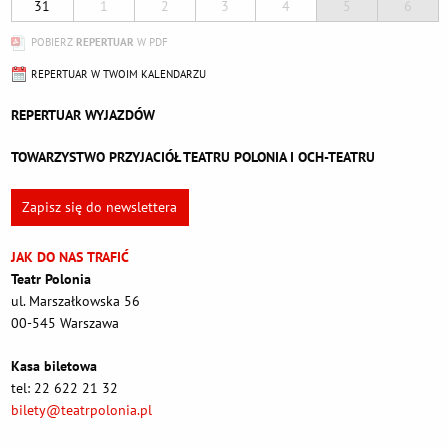
31
1
2
3
4
5
6
POBIERZ
REPERTUAR
W PDF
REPERTUAR W TWOIM KALENDARZU
REPERTUAR WYJAZDÓW
TOWARZYSTWO PRZYJACIÓŁ TEATRU POLONIA I OCH-TEATRU
Zapisz się do newslettera
JAK DO NAS TRAFIĆ
Teatr Polonia
ul. Marszałkowska 56
00-545 Warszawa
Kasa biletowa
tel: 22 622 21 32
bilety@teatrpolonia.pl