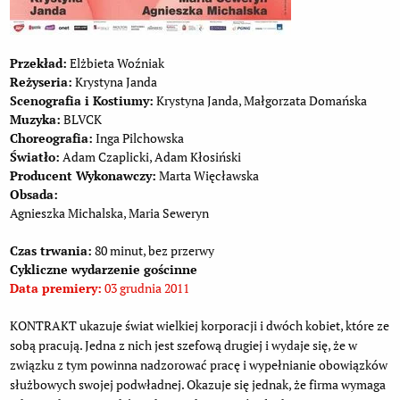
Przekład:
Elżbieta Woźniak
Reżyseria:
Krystyna Janda
Scenografia i Kostiumy:
Krystyna Janda, Małgorzata Domańska
Muzyka:
BLVCK
Choreografia:
Inga Pilchowska
Światło:
Adam Czaplicki, Adam Kłosiński
Producent Wykonawczy:
Marta Więcławska
Obsada:
Agnieszka Michalska, Maria Seweryn
Czas trwania:
80 minut, bez przerwy
Cykliczne wydarzenie gościnne
Data premiery:
03 grudnia 2011
KONTRAKT ukazuje świat wielkiej korporacji i dwóch kobiet, które ze
sobą pracują. Jedna z nich jest szefową drugiej i wydaje się, że w
związku z tym powinna nadzorować pracę i wypełnianie obowiązków
służbowych swojej podwładnej. Okazuje się jednak, że firma wymaga