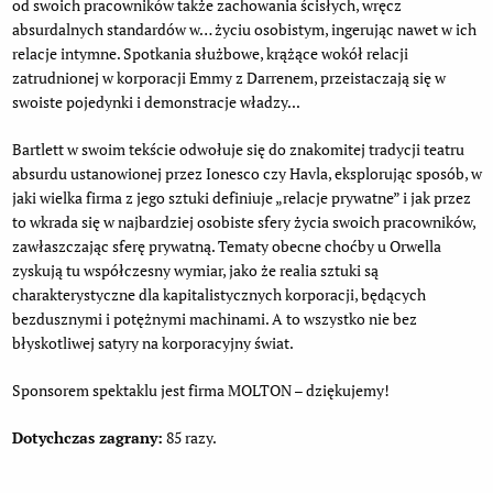
od swoich pracowników także zachowania ścisłych, wręcz
absurdalnych standardów w… życiu osobistym, ingerując nawet w ich
relacje intymne. Spotkania służbowe, krążące wokół relacji
zatrudnionej w korporacji Emmy z Darrenem, przeistaczają się w
swoiste pojedynki i demonstracje władzy...
Bartlett w swoim tekście odwołuje się do znakomitej tradycji teatru
absurdu ustanowionej przez Ionesco czy Havla, eksplorując sposób, w
jaki wielka firma z jego sztuki definiuje „relacje prywatne” i jak przez
to wkrada się w najbardziej osobiste sfery życia swoich pracowników,
zawłaszczając sferę prywatną. Tematy obecne choćby u Orwella
zyskują tu współczesny wymiar, jako że realia sztuki są
charakterystyczne dla kapitalistycznych korporacji, będących
bezdusznymi i potężnymi machinami. A to wszystko nie bez
błyskotliwej satyry na korporacyjny świat.
Sponsorem spektaklu jest firma MOLTON – dziękujemy!
Dotychczas zagrany:
85 razy.