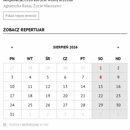
Agnieszka Rataj, Życie Warszawy
Pokaż więcej recenzji
ZOBACZ REPERTUAR
«
»
SIERPIEŃ 2026
PN
WT
ŚR
CZ
PT
SO
ND
27
28
29
30
31
1
2
3
4
5
6
7
8
9
10
11
12
13
14
15
16
17
18
19
20
21
22
23
24
25
26
27
28
29
30
31
1
2
3
4
5
6
POBIERZ
REPERTUAR
W PDF