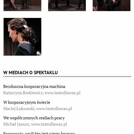
W MEDIACH O SPEKTAKLU
Bezduszna korporacyjna machina
Katarzyna Binkiewicz, www.teatrdlawas.pl
W korporacyjnym świecie
Maciej Łukomski, www.teatrdlawas.pl
We współczesnych realiach pracy
Michał Janusz, www.teatrdlawas.pl
Korporacja, czyli kto jest winny kryzysu