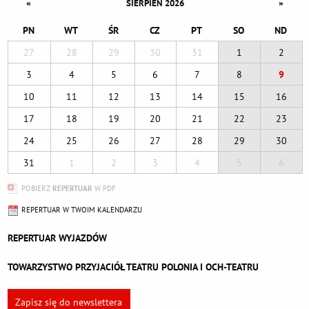
«
»
SIERPIEŃ 2026
PN
WT
ŚR
CZ
PT
SO
ND
27
28
29
30
31
1
2
3
4
5
6
7
8
9
10
11
12
13
14
15
16
17
18
19
20
21
22
23
24
25
26
27
28
29
30
31
1
2
3
4
5
6
POBIERZ
REPERTUAR
W PDF
REPERTUAR W TWOIM KALENDARZU
REPERTUAR WYJAZDÓW
TOWARZYSTWO PRZYJACIÓŁ TEATRU POLONIA I OCH-TEATRU
Zapisz się do newslettera