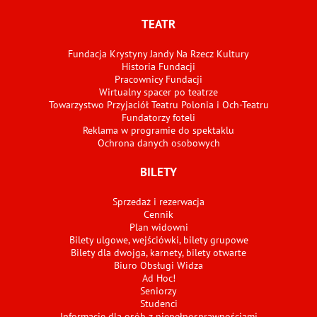
TEATR
Fundacja Krystyny Jandy Na Rzecz Kultury
Historia Fundacji
Pracownicy Fundacji
Wirtualny spacer po teatrze
Towarzystwo Przyjaciół Teatru Polonia i Och-Teatru
Fundatorzy foteli
Reklama w programie do spektaklu
Ochrona danych osobowych
BILETY
Sprzedaż i rezerwacja
Cennik
Plan widowni
Bilety ulgowe, wejściówki, bilety grupowe
Bilety dla dwojga, karnety, bilety otwarte
Biuro Obsługi Widza
Ad Hoc!
Seniorzy
Studenci
Informacje dla osób z niepełnosprawnościami