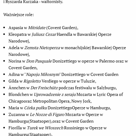
i Ryszarda Kurzaka - waltornisty.
Ważniejsze role:
Aspasia w
Mitridate
(Covent Garden),
Kleopatra w
Juliusz Cezar
Haendla w Bawarskiej Operze
Narodowej,
Adela w
Zemsta Nietoperza
w monachijskiej Bawarskiej Operze
Narodowej,
Norina w
Don Pasquale
Donizettiego w operze w Palermo oraz w
Covent Garden,
Adina w "
Napoju Miłosnym
" Donizettiego w Covent Garden
Gilda w
Rigoletto
Verdiego w operze w Tuluzie,
Ännchen w
Der Freischütz
podczas festiwalu w Salzburgu,
Blondchen w
Uprowadzenie z seraju
Mozarta w Lyric Opera of
Chicagooraz Metropolitan Opera, Nowy Jork,
Maria w
Córka pułku
DonizettiegoOperze w Hamburgu,
Zuzanna w
Le Nozze di Figaro
Mozarta w Operze w
Hamburgu(Staatsoper),oraz w Covent Garden
Fiorilla w
Turek we Włoszech
Rossiniego w Operze w
Hamburgu(Staatsoper),