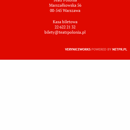
Marszałkowska 56
00-545 Warszawa
Kasa biletowa
22 622 21 32
bilety@teatrpolonia.pl
VERYNICEWORKS
POWERED BY
NETPR.PL