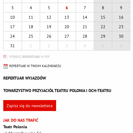
3
4
5
6
7
8
9
10
11
12
13
14
15
16
17
18
19
20
21
22
23
24
25
26
27
28
29
30
31
1
2
3
4
5
6
POBIERZ
REPERTUAR
W PDF
REPERTUAR W TWOIM KALENDARZU
REPERTUAR WYJAZDÓW
TOWARZYSTWO PRZYJACIÓŁ TEATRU POLONIA I OCH-TEATRU
Zapisz się do newslettera
JAK DO NAS TRAFIĆ
Teatr Polonia