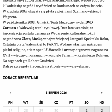
interaktywny) autorstwaDawida Marcinkowskiego. Webeo zdobyło
kilkadziesiąt nagród i wyróżnień na konkursach na całym świecie.
W grudniu 2007r ukazała się płyta z pieśniami Szymanowskiego i
Wagnera.
W październiku 2008r. Gliwicki Teatr Muzyczny wydał
DVD
Carmen
z Walewską w roli tytułowej. Dwa lata wcześniej ta
inscenizacja została uznana za Wydarzenie Kulturalne roku i
nagrodzona
Złotą Maską
w najważniejszej kategorii Spektaklu Roku,
Ostatnia płyta Walewskiej to FARNY. Wydane własnym nakładem
pieśni religijne, arie z oper J.F.Haendla i utwory organowe nagrane na
XVII – wiecznych organach w kościele Farnym w Kazimierzu Dolnym.
Na organach gra Robert Grudzień
Dalsze szczegóły i recenzje na stronie www.walewska.net
ZOBACZ REPERTUAR
«
»
SIERPIEŃ 2026
PN
WT
ŚR
CZ
PT
SO
ND
27
28
29
30
31
1
2