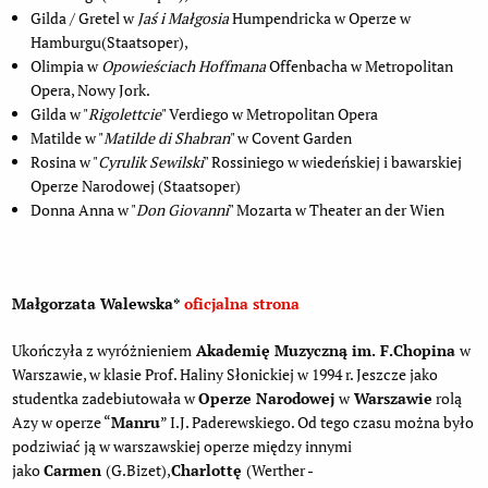
Gilda / Gretel w
Jaś i Małgosia
Humpendricka w Operze w
Hamburgu(Staatsoper),
Olimpia w
Opowieściach Hoffmana
Offenbacha w Metropolitan
Opera, Nowy Jork.
Gilda w "
Rigolettcie
" Verdiego w Metropolitan Opera
Matilde w "
Matilde di Shabran
" w Covent Garden
Rosina w "
Cyrulik Sewilski
" Rossiniego w wiedeńskiej i bawarskiej
Operze Narodowej (Staatsoper)
Donna Anna w "
Don Giovanni
" Mozarta w Theater an der Wien
Małgorzata Walewska*
oficjalna strona
Ukończyła z wyróżnieniem
Akademię Muzyczną im. F.Chopina
w
Warszawie, w klasie Prof. Haliny Słonickiej w 1994 r. Jeszcze jako
studentka zadebiutowała w
Operze Narodowej
w
Warszawie
rolą
Azy w operze “
Manru
” I.J. Paderewskiego. Od tego czasu można było
podziwiać ją w warszawskiej operze między innymi
jako
Carmen
(G.Bizet),
Charlottę
(Werther -