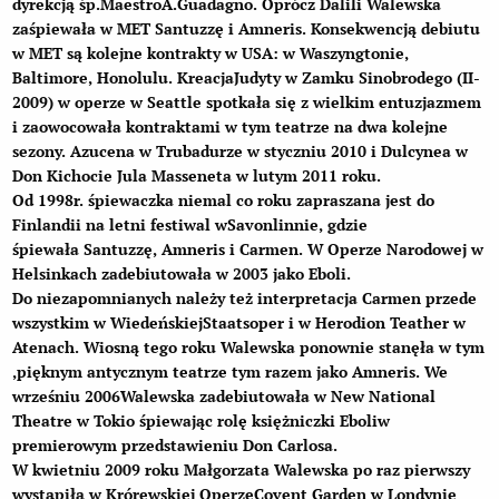
dyrekcją śp.MaestroA.Guadagno. Oprócz Dalili Walewska
zaśpiewała w MET
Santuzzę
i
Amneris
. Konsekwencją debiutu
w MET są kolejne kontrakty w USA: w Waszyngtonie,
Baltimore, Honolulu. Kreacja
Judyty
w Zamku Sinobrodego (II-
2009) w operze w Seattle spotkała się z wielkim entuzjazmem
i zaowocowała kontraktami w tym teatrze na dwa kolejne
sezony. Azucena w Trubadurze w styczniu 2010 i Dulcynea w
Don Kichocie Jula Masseneta w lutym 2011 roku.
Od 1998r. śpiewaczka niemal co roku zapraszana jest do
Finlandii na letni festiwal w
Savonlinnie
, gdzie
śpiewała
Santuzzę
,
Amneris
i
Carmen.
W Operze Narodowej w
Helsinkach zadebiutowała w 2003 jako
Eboli
.
Do niezapomnianych należy też interpretacja
Carmen
przede
wszystkim w
Wiedeńskiej
Staatsoper
i w
Herodion Teather
w
Atenach. Wiosną tego roku Walewska ponownie stanęła w tym
,pięknym antycznym teatrze tym razem jako
Amneris
. We
wrześniu 2006Walewska zadebiutowała w
New National
Theatre
w
Tokio
śpiewając rolę księżniczki
Eboli
w
premierowym przedstawieniu Don Carlosa.
W kwietniu 2009 roku Małgorzata Walewska po raz pierwszy
wystąpiła w Krórewskiej Operze
Covent Garden
w Londynie