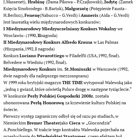
J.Massenet),
Hrabinę
(Dama Pikowa – P.Czajkowski),
Judytę
(Zamek
Księcia Sinobrodego - B.Bartok),
Małgorzatę
(Potępienie Fausta -
H.Berlioz),
Fenenę
(Nabucco – G.Verdi) i
Amneris
(Aida – G.Verdi)
Jest laureatką wielu międzynarodowych konkursów;
I Miedzynarodowy Miedzyuczelniany Konkurs Wokalny
we
Wroclawiu- (1990,
II
nagroda)
II Miedzynarodowy Konkurs Alfredo Krausa
w Las Palmas
(Hiszpania,1992,
I
nagroda)
Konkurs
Luciano Pavarottiego
w Filadelfii (USA,1992, finał).
Belvedere w Wiedniu (1992, finał).
Miedzynarodowy Konkurs
im
. St.Moniuszki
w Warszawie (1992,
dwie nagrody dla najlepszego mezzosopranu)
W 1999 roku brytyjski magazyn
THE TIME
wytypował Walewską jako
„jedną z gwiazd, które oświetlą Polsce drogę w następne tysiąclecie.“
W konkursie
Perły Polskiej Gospodarki 2008r.
została
uhonorowana
Perłą Honorową
za krzewienie kultury Polskiej na
świecie.
Pierwszy występ zagraniczny odbył się od razu po studiach, w
Niemieckim
Bremer Theater
jako
Cieca
w
„Giocondzie“
A.Ponchiellego. W trakcie tego kontraktu Walewska pojechała na
przesłuchanie do
Wiedeńskiej Staatsoper,
czego efektem był