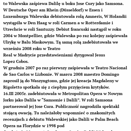
to Walewska zaśpiewa Dalilę u boku Jose Cury jako Samsona.
W
Deutsche Oper am Rhein (
Düsseldorf) w Essen i
Luxemburgu Walewska debiutowała rolą Amneris, W Holandii
wystąpiła w Den Haag w roli Carmen a w Rotterdamie i
Utrechcie w roli Santuzzy. Debiut francuski nastąpił w roku
2004 w
Montpellier
, gdzie Walewska po raz kolejny zaśpiewała
Ulrykę w Balu Maskowym. Tą samą rolą zadebiutowała we
wrześniu 2008 roku w
Teatro
Real
w
Madrycie
przedstawieniami dyrygował Jesus
Lopez
Cobos
.
W grudniu 2007 po raz pierwszy zaśpiewała w
Teatro Nacional
de Sao Carlos
w
Lizbonie
. W marcu 2008 maestro Domingo
zaprosił ją do Waszyngtonu, gdzie jej kreacja Magdaleny w
Rigoletto spotkała się z ciepłym przyjęciem krytyków.
16.III 2005r
. zadebiutowała w
Metropolitan Opera
w
Nowym
Jorku
jako
Dalila
w “Samsonie i Dalili”. W roli Samsona
partnerował jej Jose
Cura
. Publiczność nagrodziła spektakl
stojącą owacją. Tu należałoby wspomnieć o znakomitych
recenzjach z debiutu Walewskiej jako
Dalili
w
Palm Beach
Opera
na
Florydzie w 1998 pod