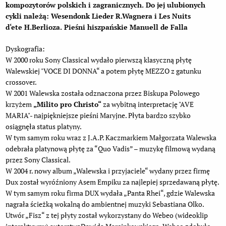
kompozytorów polskich i zagranicznych. Do jej ulubionych
cykli należą:
Wesendonk Lieder
R.Wagnera i
Les Nuits
d‘ete
H.Berlioza. Pieśni hiszpańskie Manuell de Falla
Dyskografia:
W 2000 roku Sony Classical wydało pierwszą klasyczną płytę
Walewskiej "VOCE DI DONNA“ a potem płytę MEZZO z gatunku
crossover.
W 2001 Walewska została odznaczona przez Biskupa Polowego
krzyżem
„Milito pro Christo“
za wybitną interpretację "AVE
MARIA"- najpiękniejsze pieśni Maryjne. Płyta bardzo szybko
osiągnęła status platyny.
W tym samym roku wraz z J.A.P. Kaczmarkiem Małgorzata Walewska
odebrała platynową płytę za “Quo Vadis” – muzykę filmową wydaną
przez Sony Classical.
W 2004 r. nowy album „Walewska i przyjaciele“ wydany przez firmę
Dux został wyróźniony Asem Empiku za najlepiej sprzedawaną płytę.
W tym samym roku firma DUX wydała „Panta Rhei“, gdzie Walewska
nagrała ścieżką wokalną do ambientnej muzyki Sebastiana Olko.
Utwór „Fisz“ z tej płyty został wykorzystany do Webeo (wideoklip