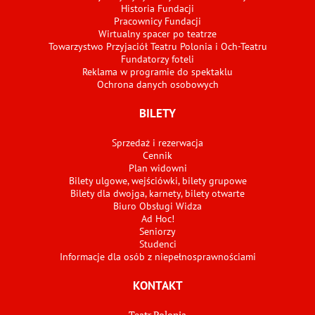
Historia Fundacji
Pracownicy Fundacji
Wirtualny spacer po teatrze
Towarzystwo Przyjaciół Teatru Polonia i Och-Teatru
Fundatorzy foteli
Reklama w programie do spektaklu
Ochrona danych osobowych
BILETY
Sprzedaż i rezerwacja
Cennik
Plan widowni
Bilety ulgowe, wejściówki, bilety grupowe
Bilety dla dwojga, karnety, bilety otwarte
Biuro Obsługi Widza
Ad Hoc!
Seniorzy
Studenci
Informacje dla osób z niepełnosprawnościami
KONTAKT
Teatr Polonia