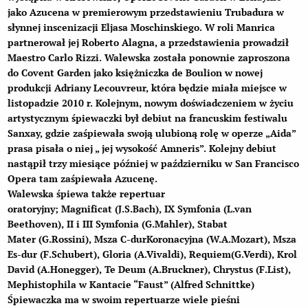
jako
Azucena
w premierowym przedstawieniu Trubadura w
słynnej inscenizacji Eljasa Moschinskiego. W roli Manrica
partnerował jej Roberto
Alagna
, a przedstawienia prowadził
Maestro Carlo
Rizzi
. Walewska została ponownie zaproszona
do Covent Garden jako księżniczka
de Boulion
w nowej
produkcji Adriany Lecouvreur, która będzie miała miejsce w
listopadzie 2010 r. Kolejnym, nowym doświadczeniem w życiu
artystycznym śpiewaczki był debiut na francuskim festiwalu
Sanxay, gdzie zaśpiewała swoją ulubioną rolę w operze „Aida”
prasa pisała o niej „ jej wysokość Amneris”. Kolejny debiut
nastąpił trzy miesiące później w październiku w San Francisco
Opera tam zaśpiewała Azucenę.
Walewska śpiewa także repertuar
oratoryjny;
Magnificat
(J.S.Bach),
IX Symfonia
(L.van
Beethoven),
II
i
III Symfonia
(G.Mahler),
Stabat
Mater
(G.Rossini), Msza C-dur
Koronacyjna
(W.A.Mozart), Msza
Es-dur (F.Schubert),
Gloria
(A.Vivaldi),
Requiem
(G.Verdi),
Krol
David
(A.Honegger),
Te Deum
(A.Bruckner),
Chrystus
(F.List),
Mephistophila w Kantacie “
Faust
” (Alfred Schnittke)
Śpiewaczka ma w swoim repertuarze wiele pieśni