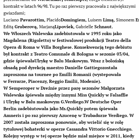
kontrakt w latach 96/98. Tu po raz pierwszy pracowała z największymi
gwiazdami;
Luciano
Pavarottim,
Placido
Domingiem,
Luisem
Limą,
Simonem
E
Editą
Gruberovą,
Marjaną
Lipovšek,
Gabrielle
Schnaut.
We Włoszech Walewska zadebiutowała w 1995 roku jako
Magdalena (Rigoletto) w festiwalowej produkcji
Teatro della
Opera di
Roma w Villa Borghese. Konsekwencją tego debiutu
był kontrakt z
Teatro Comunale di Bologna
w sezonie 03/04,
gdzie śpiewała
Ulrykę
w Balu Maskowym. Wraz z bolońską
obsadą pod dyrekcją maestro Danielle
Gattiego
została
zaproszona na tournee po Emilli Romanii (wystepowała
w Ferrarze, Piacenzy, Reggio Emilii, Modenie).
W
Semperoper
w Dreźnie przez parę sezonów Małgorzata
Walewska śpiewała między innymi
Miss Quickly
w Falsaffie
i
Ulrykę
w Balu maskowym G.Verdiego.W
Deutsche Oper
Berlin
zadebiutowała jako Ms.Quickly potem śpiewała
Amneris i po raz pierwszy
Azucenę
w Trubadurze Verdiego. W
2007 została zaproszona ponownie, aby wcielić się w rolę
tytułowej bohaterki w operze
Cassandra
Vittorio Gnecchiego.
Kolejny występ w tej operze będzie miał miejsce w 2011, kiedy