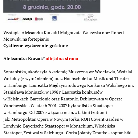
Wystąpią Aleksandra Kurzak i Małgorzata Walewska oraz Robert
Morawski na fortepianie
Cykliczne wydarzenie gościnne
Aleksandra Kurzak*
oficjalna strona
Sopranistka, ukończyła Akademię Muzyczną we Wrocławiu, Wydział
Wokalny (z wyróżnieniem) oraz Hochschule für Musik und Theater
w Hamburgu. Laureatka Międzynarodowego Konkursu Wokalnego im.
Stanisława Moniuszki w 1998 r. Laureatka konkursów
w Helsinkach, Barcelonie oraz Kantonie. Debiutowała w Operze
Wrocławskiej. W latach 2001-2007 była solistką Staatsoper
w Hamburgu. Od 2007 związana m. in. z takimi teatrami
jak: Metropolitan Opera w Nowym Jorku, ROH Covent Garden w
Londynie, Bayerische Staatsoper w Monachium, Wiedeńska
Staatoper, Festiwal w Salzburgu. Córka Jolanty Żmurko - sopranistki