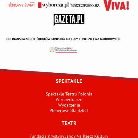
DOFINANSOWANO ZE ŚRODKÓW MINISTRA KULTURY I DZIEDZICTWA NARODOWEGO
SPEKTAKLE
Spektakle Teatru Polonia
W repertuarze
Wydarzenia
Plenerowe dla dzieci
TEATR
Fundacja Krystyny Jandy Na Rzecz Kultury