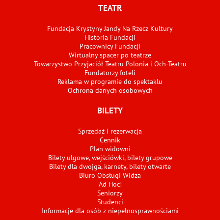
TEATR
Fundacja Krystyny Jandy Na Rzecz Kultury
Historia Fundacji
Pracownicy Fundacji
Wirtualny spacer po teatrze
Towarzystwo Przyjaciół Teatru Polonia i Och-Teatru
Fundatorzy foteli
Reklama w programie do spektaklu
Ochrona danych osobowych
BILETY
Sprzedaż i rezerwacja
Cennik
Plan widowni
Bilety ulgowe, wejściówki, bilety grupowe
Bilety dla dwojga, karnety, bilety otwarte
Biuro Obsługi Widza
Ad Hoc!
Seniorzy
Studenci
Informacje dla osób z niepełnosprawnościami