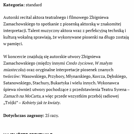
Kategoria:
standard
Autorski recital aktora teatralnego i filmowego Zbigniewa
Zamachowskiego to spotkanie z piosenką aktorską w znakomitej
interpretacji. Talent muzyczny aktora wraz z perfekcyjną techniką i
kulturą wokalną sprawiają, że wykonywane piosenki na długo zostają
w pamięci.
W koncercie znajdują się autorskie utwory Zbigniewa
Zamachowskiego (między innymi
Credo życiowe
,
W małym
miasteczku
) oraz oryginalne interpretacje piosenek znanych
twórców: Wasowskiego, Przybory, Młynarskiego, Korcza, Dębskiego,
Satanowskiego, Stachury, Bukartyka i wielu innych. Wykonawca
śpiewa również utwory pochodzące z przedstawienia Teatru Syrena –
Zamach na MoCarta
, a więc przede wszystkim przebój radiowej
„Trójki” –
Kobiety jak te kwiaty
.
Dotychczas zagrany:
25 razy.