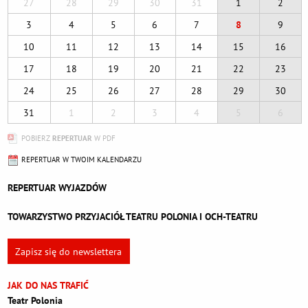
27
28
29
30
31
1
2
3
4
5
6
7
8
9
10
11
12
13
14
15
16
17
18
19
20
21
22
23
24
25
26
27
28
29
30
31
1
2
3
4
5
6
POBIERZ
REPERTUAR
W PDF
REPERTUAR W TWOIM KALENDARZU
REPERTUAR WYJAZDÓW
TOWARZYSTWO PRZYJACIÓŁ TEATRU POLONIA I OCH-TEATRU
Zapisz się do newslettera
JAK DO NAS TRAFIĆ
Teatr Polonia