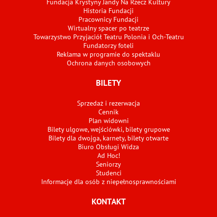
Fundacja Krystyny Jandy Na Rzecz Kultury
Historia Fundacji
Pracownicy Fundacji
Wirtualny spacer po teatrze
Towarzystwo Przyjaciół Teatru Polonia i Och-Teatru
Fundatorzy foteli
Reklama w programie do spektaklu
Ochrona danych osobowych
BILETY
Sprzedaż i rezerwacja
Cennik
Plan widowni
Bilety ulgowe, wejściówki, bilety grupowe
Bilety dla dwojga, karnety, bilety otwarte
Biuro Obsługi Widza
Ad Hoc!
Seniorzy
Studenci
Informacje dla osób z niepełnosprawnościami
KONTAKT