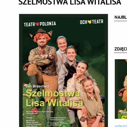
SZELMOSTWA LISA WITALISA
NAJBL
ZDJĘC