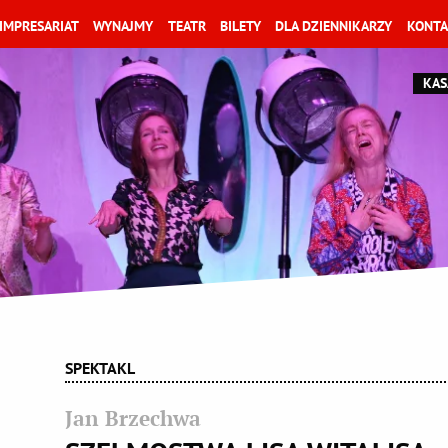
IMPRESARIAT
WYNAJMY
TEATR
BILETY
DLA DZIENNIKARZY
KONTA
KAS
SPEKTAKL
Jan Brzechwa