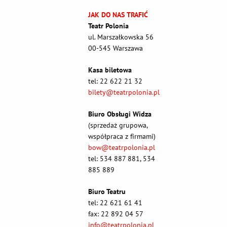
JAK DO NAS TRAFIĆ
Teatr Polonia
ul. Marszałkowska 56
00-545 Warszawa
Kasa biletowa
tel: 22 622 21 32
bilety@teatrpolonia.pl
Biuro Obsługi Widza
(sprzedaż grupowa,
współpraca z firmami)
bow@teatrpolonia.pl
tel: 534 887 881, 534
885 889
Biuro Teatru
tel: 22 621 61 41
fax: 22 892 04 57
info@teatrpolonia.pl