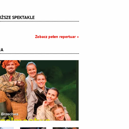
IŻSZE SPEKTAKLE
Zobacz pełen repertuar »
IA