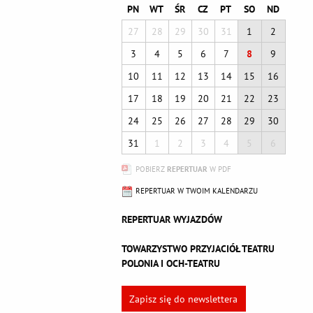
PN
WT
ŚR
CZ
PT
SO
ND
27
28
29
30
31
1
2
3
4
5
6
7
8
9
10
11
12
13
14
15
16
17
18
19
20
21
22
23
24
25
26
27
28
29
30
31
1
2
3
4
5
6
POBIERZ
REPERTUAR
W PDF
REPERTUAR W TWOIM KALENDARZU
REPERTUAR WYJAZDÓW
TOWARZYSTWO PRZYJACIÓŁ TEATRU
POLONIA I OCH-TEATRU
Zapisz się do newslettera