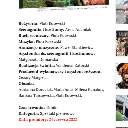
Reżyseria:
Piotr Kosewski
Scenografia i kostiumy:
Anna Adamiak
Ruch sceniczny:
Piotr Kosewski
Muzyka:
Piotr Kosewski
Aranżacje muzyczne:
Paweł Stankiewicz
Asystentka ds. scenografii i kostiumów:
Małgorzata Domańska
Realizacja światła:
Waldemar Zatorski
Producent wykonawczy i asystent reżysera:
Cezary Margiela
Obsada:
Adrianna Dorociak, Marta Juras, Milena Kanabus,
Barbara Tarczewska, Piotr Kosewski.
Czas trwania:
45 min
Kategoria:
Spektakl plenerowy
Data premiery:
24 czerwca 2022