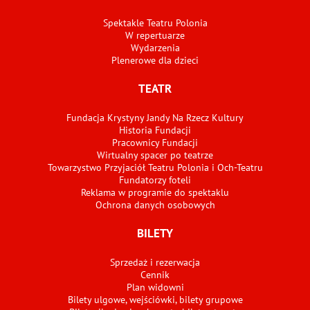
Spektakle Teatru Polonia
W repertuarze
Wydarzenia
Plenerowe dla dzieci
TEATR
Fundacja Krystyny Jandy Na Rzecz Kultury
Historia Fundacji
Pracownicy Fundacji
Wirtualny spacer po teatrze
Towarzystwo Przyjaciół Teatru Polonia i Och-Teatru
Fundatorzy foteli
Reklama w programie do spektaklu
Ochrona danych osobowych
BILETY
Sprzedaż i rezerwacja
Cennik
Plan widowni
Bilety ulgowe, wejściówki, bilety grupowe