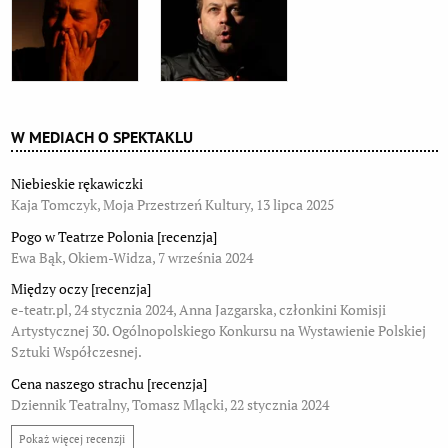
W MEDIACH O SPEKTAKLU
Niebieskie rękawiczki
Kaja Tomczyk, Moja Przestrzeń Kultury, 13 lipca 2025
Pogo w Teatrze Polonia [recenzja]
Ewa Bąk, Okiem-Widza, 7 września 2024
Między oczy [recenzja]
e-teatr.pl, 24 stycznia 2024, Anna Jazgarska, członkini Komisji
Artystycznej 30. Ogólnopolskiego Konkursu na Wystawienie Polskiej
Sztuki Współczesnej.
Cena naszego strachu [recenzja]
Dziennik Teatralny, Tomasz Mlącki, 22 stycznia 2024
Pokaż więcej recenzji