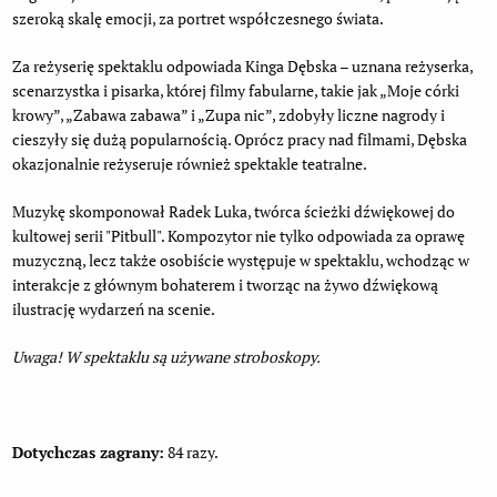
szeroką skalę emocji, za portret współczesnego świata.
Za reżyserię spektaklu odpowiada Kinga Dębska – uznana reżyserka,
scenarzystka i pisarka, której filmy fabularne, takie jak „Moje córki
krowy”, „Zabawa zabawa” i „Zupa nic”, zdobyły liczne nagrody i
cieszyły się dużą popularnością. Oprócz pracy nad filmami, Dębska
okazjonalnie reżyseruje również spektakle teatralne.
Muzykę skomponował Radek Luka, twórca ścieżki dźwiękowej do
kultowej serii "Pitbull". Kompozytor nie tylko odpowiada za oprawę
muzyczną, lecz także osobiście występuje w spektaklu, wchodząc w
interakcje z głównym bohaterem i tworząc na żywo dźwiękową
ilustrację wydarzeń na scenie.
Uwaga! W spektaklu są używane stroboskopy.
Dotychczas zagrany:
84 razy.