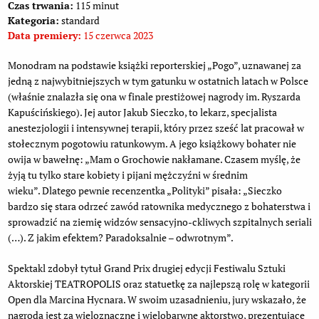
Czas trwania:
115 minut
Kategoria:
standard
Data premiery:
15 czerwca 2023
Monodram na podstawie książki reporterskiej „Pogo”, uznawanej za
jedną z najwybitniejszych w tym gatunku w ostatnich latach w Polsce
(właśnie znalazła się ona w finale prestiżowej nagrody im. Ryszarda
Kapuścińskiego). Jej autor Jakub Sieczko, to lekarz, specjalista
anestezjologii i intensywnej terapii, który przez sześć lat pracował w
stołecznym pogotowiu ratunkowym. A jego książkowy bohater nie
owija w bawełnę: „Mam o Grochowie nakłamane. Czasem myślę, że
żyją tu tylko stare kobiety i pijani mężczyźni w średnim
wieku”. Dlatego pewnie recenzentka „Polityki” pisała: „Sieczko
bardzo się stara odrzeć zawód ratownika medycznego z bohaterstwa i
sprowadzić na ziemię widzów sensacyjno-ckliwych szpitalnych seriali
(…). Z jakim efektem? Paradoksalnie – odwrotnym”.
Spektakl zdobył tytuł Grand Prix drugiej edycji Festiwalu Sztuki
Aktorskiej TEATROPOLIS oraz statuetkę za najlepszą rolę w kategorii
Open dla Marcina Hycnara. W swoim uzasadnieniu, jury wskazało, że
nagroda jest za wieloznaczne i wielobarwne aktorstwo, prezentujące