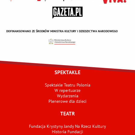
DOFINANSOWANO ZE ŚRODKÓW MINISTRA KULTURY I DZIEDZICTWA NARODOWEGO
SPEKTAKLE
Spektakle Teatru Polonia
W repertuarze
Wydarzenia
Plenerowe dla dzieci
TEATR
Fundacja Krystyny Jandy Na Rzecz Kultury
Historia Fundacji