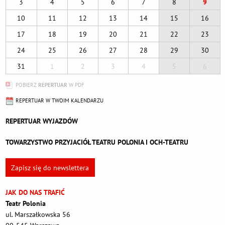
3
4
5
6
7
8
9
10
11
12
13
14
15
16
17
18
19
20
21
22
23
24
25
26
27
28
29
30
31
1
2
3
4
5
6
POBIERZ
REPERTUAR
W PDF
REPERTUAR W TWOIM KALENDARZU
REPERTUAR WYJAZDÓW
TOWARZYSTWO PRZYJACIÓŁ TEATRU POLONIA I OCH-TEATRU
Zapisz się do newslettera
JAK DO NAS TRAFIĆ
Teatr Polonia
ul. Marszałkowska 56