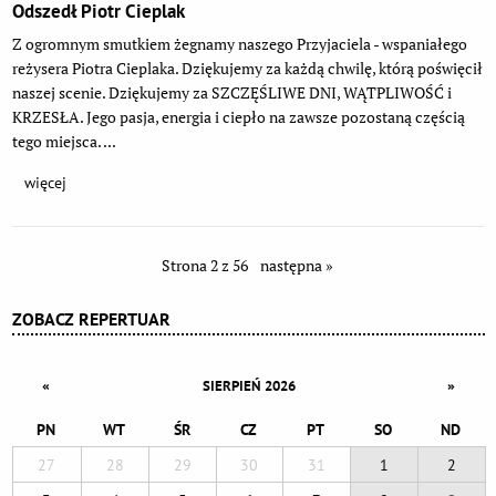
Odszedł Piotr Cieplak
Z ogromnym smutkiem żegnamy naszego Przyjaciela - wspaniałego
reżysera Piotra Cieplaka. Dziękujemy za każdą chwilę, którą poświęcił
naszej scenie. Dziękujemy za SZCZĘŚLIWE DNI, WĄTPLIWOŚĆ i
KRZESŁA. Jego pasja, energia i ciepło na zawsze pozostaną częścią
tego miejsca. ...
więcej
Strona 2 z 56
następna »
ZOBACZ REPERTUAR
«
»
SIERPIEŃ 2026
PN
WT
ŚR
CZ
PT
SO
ND
27
28
29
30
31
1
2