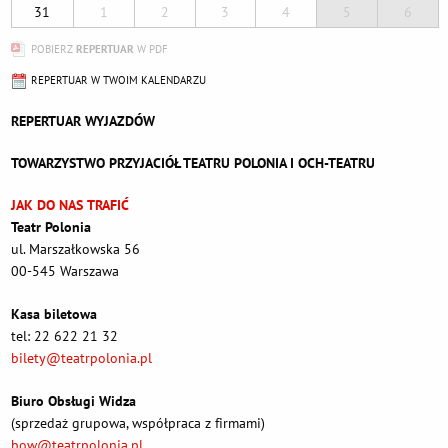
31
1
2
3
4
5
6
POBIERZ
REPERTUAR
W PDF
REPERTUAR W TWOIM KALENDARZU
REPERTUAR WYJAZDÓW
TOWARZYSTWO PRZYJACIÓŁ TEATRU POLONIA I OCH-TEATRU
JAK DO NAS TRAFIĆ
Teatr Polonia
ul. Marszałkowska 56
00-545 Warszawa
Kasa biletowa
tel: 22 622 21 32
bilety@teatrpolonia.pl
Biuro Obsługi Widza
(sprzedaż grupowa, współpraca z firmami)
bow@teatrpolonia.pl