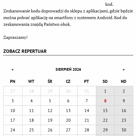
kod.
Zeskanowanie kodu doprowadzi do sklepu z aplikacjami, gdzie będzie
można pobrać aplikację na smartfony z systemem Android. Kod do
zeskanowania znajdą Państwo obok.
Zapraszamy!
ZOBACZ REPERTUAR
«
»
SIERPIEŃ 2026
PN
WT
ŚR
CZ
PT
SO
ND
27
28
29
30
31
1
2
3
4
5
6
7
8
9
10
11
12
13
14
15
16
17
18
19
20
21
22
23
24
25
26
27
28
29
30