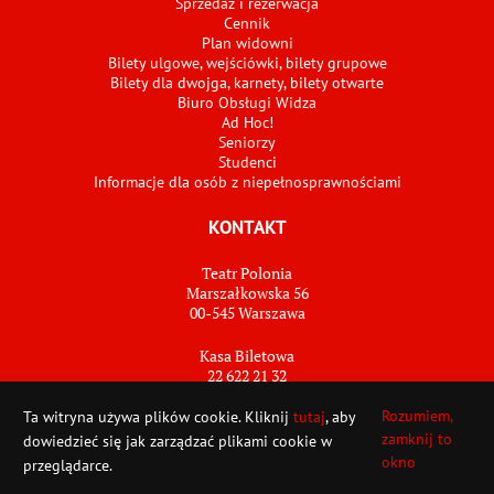
Sprzedaż i rezerwacja
Cennik
Plan widowni
Bilety ulgowe, wejściówki, bilety grupowe
Bilety dla dwojga, karnety, bilety otwarte
Biuro Obsługi Widza
Ad Hoc!
Seniorzy
Studenci
Informacje dla osób z niepełnosprawnościami
KONTAKT
Teatr Polonia
Marszałkowska 56
00-545 Warszawa
Kasa Biletowa
22 622 21 32
bilety@teatrpolonia.pl
Rozumiem,
Ta witryna używa plików cookie. Kliknij
tutaj
, aby
zamknij to
dowiedzieć się jak zarządzać plikami cookie w
VERYNICEWORKS
POWERED BY
NETPR.PL
okno
przeglądarce.
ierpień i wrzesień 2026
!
POLONIA i OCH-Teatr grają całe wakacje
X
Wyst