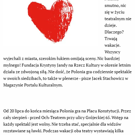
smutno, nic
się w życiu
teatralnym nie
dzieje.
Dlaczego?
Trwają
wakacje.
Wszyscy
wyjechali z miasta, szerokim łukiem omijają sceny. Nic bardziej
mylnego! Fundacja Krystyny Jandy na Rzecz Kultury w okresie letnim
działa ze zdwojoną siłą. Nie dość, że Polonia gra codziennie spektakle
w swoich siedzibach, to także w plenerze - pisze Jacek Stachowicz w
Magazynie Portalu Kulturalnym.
Od 20 lipca do końca miesiąca Polonia gra na Placu Konstytucji. Przez
cały sierpień - przed Och-Teatrem przy ulicy Grójeckiej 65. Wstęp na
każdy spektakl jest wolny. Nie trzeba stać, specjalnie dla widzów
rozstawiane są ławki. Podczas wakacji oba teatry wystawiają kilka