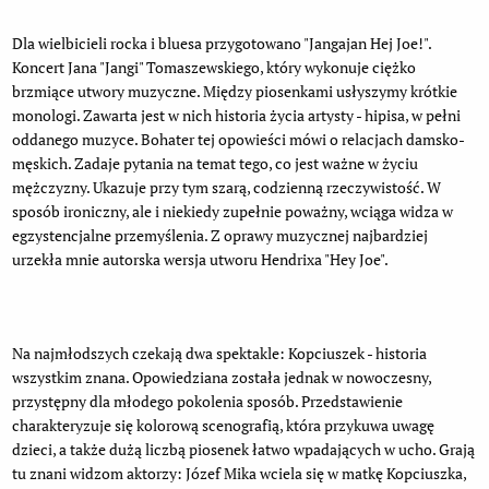
Dla wielbicieli rocka i bluesa przygotowano "Jangajan Hej Joe!".
Koncert Jana "Jangi" Tomaszewskiego, który wykonuje ciężko
brzmiące utwory muzyczne. Między piosenkami usłyszymy krótkie
monologi. Zawarta jest w nich historia życia artysty - hipisa, w pełni
oddanego muzyce. Bohater tej opowieści mówi o relacjach damsko-
męskich. Zadaje pytania na temat tego, co jest ważne w życiu
mężczyzny. Ukazuje przy tym szarą, codzienną rzeczywistość. W
sposób ironiczny, ale i niekiedy zupełnie poważny, wciąga widza w
egzystencjalne przemyślenia. Z oprawy muzycznej najbardziej
urzekła mnie autorska wersja utworu Hendrixa "Hey Joe".
Na najmłodszych czekają dwa spektakle: Kopciuszek - historia
wszystkim znana. Opowiedziana została jednak w nowoczesny,
przystępny dla młodego pokolenia sposób. Przedstawienie
charakteryzuje się kolorową scenografią, która przykuwa uwagę
dzieci, a także dużą liczbą piosenek łatwo wpadających w ucho. Grają
tu znani widzom aktorzy: Józef Mika wciela się w matkę Kopciuszka,