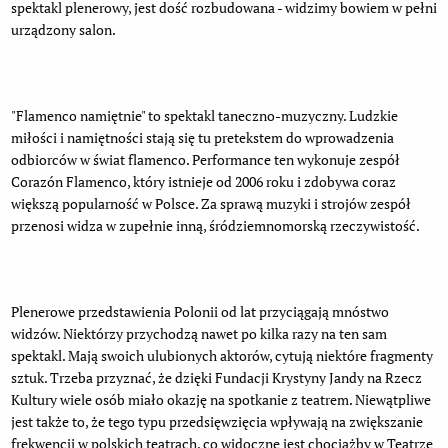
spektakl plenerowy, jest dość rozbudowana - widzimy bowiem w pełni
urządzony salon.
"Flamenco namiętnie" to spektakl taneczno-muzyczny. Ludzkie
miłości i namiętności stają się tu pretekstem do wprowadzenia
odbiorców w świat flamenco. Performance ten wykonuje zespół
Corazón Flamenco, który istnieje od 2006 roku i zdobywa coraz
większą popularność w Polsce. Za sprawą muzyki i strojów zespół
przenosi widza w zupełnie inną, śródziemnomorską rzeczywistość.
Plenerowe przedstawienia Polonii od lat przyciągają mnóstwo
widzów. Niektórzy przychodzą nawet po kilka razy na ten sam
spektakl. Mają swoich ulubionych aktorów, cytują niektóre fragmenty
sztuk. Trzeba przyznać, że dzięki Fundacji Krystyny Jandy na Rzecz
Kultury wiele osób miało okazję na spotkanie z teatrem. Niewątpliwe
jest także to, że tego typu przedsięwzięcia wpływają na zwiększanie
frekwencji w polskich teatrach, co widoczne jest chociażby w Teatrze