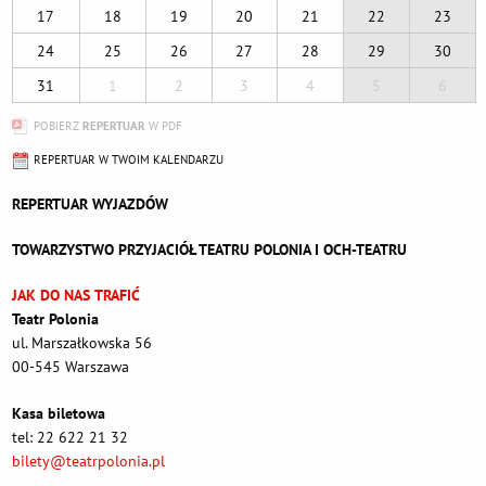
17
18
19
20
21
22
23
24
25
26
27
28
29
30
31
1
2
3
4
5
6
POBIERZ
REPERTUAR
W PDF
REPERTUAR W TWOIM KALENDARZU
REPERTUAR WYJAZDÓW
TOWARZYSTWO PRZYJACIÓŁ TEATRU POLONIA I OCH-TEATRU
JAK DO NAS TRAFIĆ
Teatr Polonia
ul. Marszałkowska 56
00-545 Warszawa
Kasa biletowa
tel: 22 622 21 32
bilety@teatrpolonia.pl