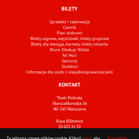
BILETY
Sprzedaż i rezerwacja
Cennik
Plan widowni
Bilety ulgowe, wejściówki, bilety grupowe
Bilety dla dwojga, karnety, bilety otwarte
Biuro Obsługi Widza
Ad Hoc!
Seniorzy
Studenci
Informacje dla osób z niepełnosprawnościami
KONTAKT
Teatr Polonia
Marszałkowska 56
00-545 Warszawa
Kasa Biletowa
22 622 21 32
bilety@teatrpolonia.pl
Rozumiem,
Ta witryna używa plików cookie. Kliknij
tutaj
, aby