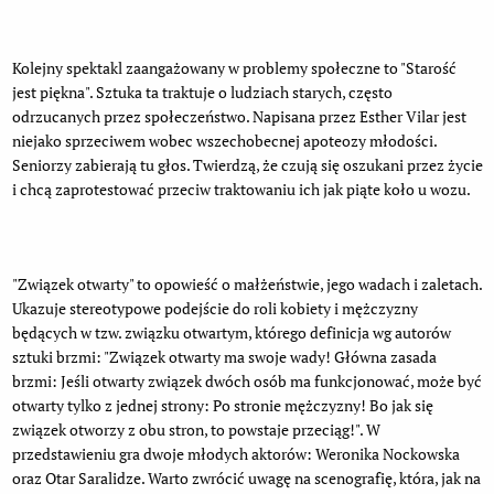
Kolejny spektakl zaangażowany w problemy społeczne to "Starość
jest piękna". Sztuka ta traktuje o ludziach starych, często
odrzucanych przez społeczeństwo. Napisana przez Esther Vilar jest
niejako sprzeciwem wobec wszechobecnej apoteozy młodości.
Seniorzy zabierają tu głos. Twierdzą, że czują się oszukani przez życie
i chcą zaprotestować przeciw traktowaniu ich jak piąte koło u wozu.
"Związek otwarty" to opowieść o małżeństwie, jego wadach i zaletach.
Ukazuje stereotypowe podejście do roli kobiety i mężczyzny
będących w tzw. związku otwartym, którego definicja wg autorów
sztuki brzmi: "Związek otwarty ma swoje wady! Główna zasada
brzmi: Jeśli otwarty związek dwóch osób ma funkcjonować, może być
otwarty tylko z jednej strony: Po stronie mężczyzny! Bo jak się
związek otworzy z obu stron, to powstaje przeciąg!". W
przedstawieniu gra dwoje młodych aktorów: Weronika Nockowska
oraz Otar Saralidze. Warto zwrócić uwagę na scenografię, która, jak na