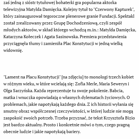
zaś jedną z sióstr tytułowej bohaterki gra popularna aktorka
telewizyjna Matylda Damięcka. Kolejny tytuł to "Czerwony Kapturek",
który zainaugurował tegoroczne plenerowe granie Fundacji. Spektakl
został zrealizowany przez Grupę Dochodzeniową, czyli zespół
młodych aktorów, w skład którego wchodzą m.in.: Matylda Damięcka,
Katarzyna Kołeczek i Agata Sasinowska. Premiera przedstawienia
przyciągnęła tłumy i zamieniła Plac Konstytucji w jedną wielką
widownię.
"Lament na Placu Konstytucji" [na zdjęciu] to monologi trzech kobiet
w różnym wieku, w które wcielają się: Zofia Merle, Maria Seweryn i
Olga Sarzyńska. Każda reprezentuje tu swoje pokolenie. Babcia,
matka i wnuczka opowiadają o własnych dylematach życiowych. O
problemach, jakie napotykają każdego dnia. Z ich historii wyłania się
smutny obraz współczesnej rzeczywistości, w której ludzie nie mogą
zaspokoić swoich potrzeb. Trzeba przyznać, że tekst Krzysztofa Bizio
jest bardzo aktualny. Prosto i konkretnie mówi o tym, czego pragną
obecnie ludzie i jakie napotykają bariery.