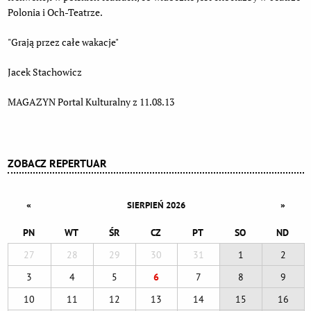
Polonia i Och-Teatrze.
"Grają przez całe wakacje"
Jacek Stachowicz
MAGAZYN Portal Kulturalny z 11.08.13
ZOBACZ REPERTUAR
«
»
SIERPIEŃ 2026
PN
WT
ŚR
CZ
PT
SO
ND
27
28
29
30
31
1
2
3
4
5
6
7
8
9
10
11
12
13
14
15
16