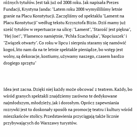
różnych tytułów. Jest tak już od 2008 roku. Jak napisała Prezes
Fundacji, Krystyna Janda: "Latem roku 2008 wymyśliliśmy letnie
granie na Placu Konstytucji. Zaczęliśmy od spektaklu "Lament na
Placu Konstytucji" według tekstu Krzysztofa Bizio. Dziś mamy już
sześć tytułów w repertuarze na ulicę: "Lament", "Starość jest piękna",
"Hej Joe!", "Flamenco namiętnie, "Pchła Szachrajka", "Kopciuszek" i
"Związek otwarty". Co roku w lipcu i sierpniu staramy się namówić
kogoś, kto nam da na te letnie spektakle pieniądze, bo wstęp jest
wolny, są dekoracje, kostiumy, używamy naszego, czasem bardzo
drogiego sprzętu"
Idea jest zacna. Dzięki niej każdy może obcować z teatrem. Każdy, bo
wśród granych spektakli znajdziemy zarówno te dedykowane
najmłodszym, młodzieży, jak i dorosłym. Oprócz zapewniania
rozrywki jest to doskonały sposób na promocję teatru i kultury wśród
mieszkańców stolicy. Przedstawienia przyciągają także licznie
przybywających do Warszawy turystów.