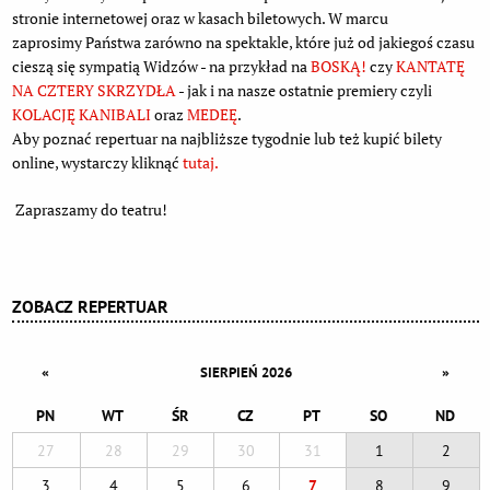
stronie internetowej oraz w kasach biletowych. W marcu
zaprosimy Państwa zarówno na spektakle, które już od jakiegoś czasu
cieszą się sympatią Widzów - na przykład na
BOSKĄ!
czy
KANTATĘ
NA CZTERY SKRZYDŁA
- jak i na nasze ostatnie premiery czyli
KOLACJĘ KANIBALI
oraz
MEDEĘ
.
Aby poznać repertuar na najbliższe tygodnie lub też kupić bilety
online, wystarczy kliknąć
tutaj.
Zapraszamy do teatru!
ZOBACZ REPERTUAR
«
»
SIERPIEŃ 2026
PN
WT
ŚR
CZ
PT
SO
ND
27
28
29
30
31
1
2
3
4
5
6
7
8
9