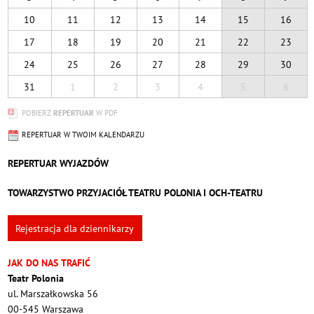
10
11
12
13
14
15
16
17
18
19
20
21
22
23
24
25
26
27
28
29
30
31
1
2
3
4
5
6
POBIERZ
REPERTUAR
W PDF
REPERTUAR W TWOIM KALENDARZU
REPERTUAR WYJAZDÓW
TOWARZYSTWO PRZYJACIÓŁ TEATRU POLONIA I OCH-TEATRU
Rejestracja dla dziennikarzy
JAK DO NAS TRAFIĆ
Teatr Polonia
ul. Marszałkowska 56
00-545 Warszawa