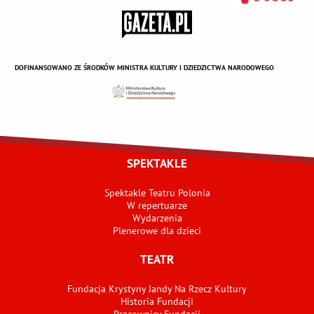
DOFINANSOWANO ZE ŚRODKÓW MINISTRA KULTURY I DZIEDZICTWA NARODOWEGO
SPEKTAKLE
Spektakle Teatru Polonia
W repertuarze
Wydarzenia
Plenerowe dla dzieci
TEATR
Fundacja Krystyny Jandy Na Rzecz Kultury
Historia Fundacji
Pracownicy Fundacji