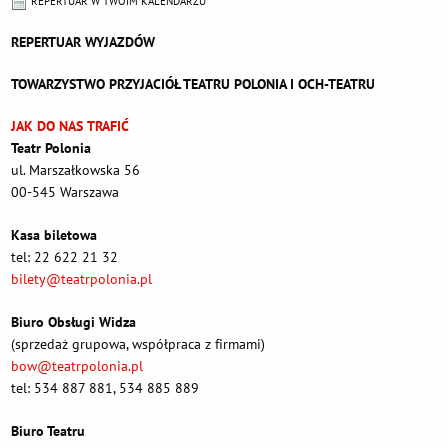
REPERTUAR W TWOIM KALENDARZU
REPERTUAR WYJAZDÓW
TOWARZYSTWO PRZYJACIÓŁ TEATRU POLONIA I OCH-TEATRU
JAK DO NAS TRAFIĆ
Teatr Polonia
ul. Marszałkowska 56
00-545 Warszawa
Kasa biletowa
tel: 22 622 21 32
bilety@teatrpolonia.pl
Biuro Obsługi Widza
(sprzedaż grupowa, współpraca z firmami)
bow@teatrpolonia.pl
tel: 534 887 881, 534 885 889
Biuro Teatru