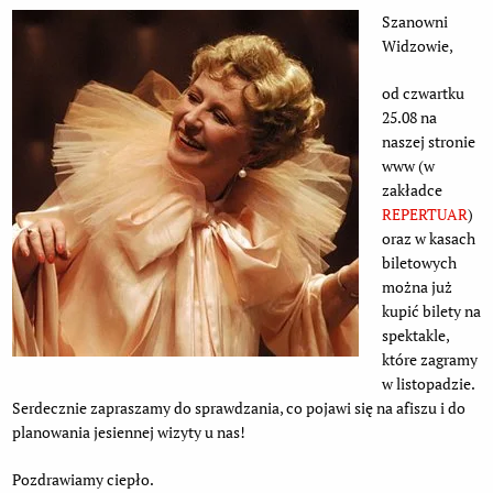
Szanowni
Widzowie,
od czwartku
25.08 na
naszej stronie
www (w
zakładce
REPERTUAR
)
oraz w kasach
biletowych
można już
kupić bilety na
spektakle,
które zagramy
w listopadzie.
Serdecznie zapraszamy do sprawdzania, co pojawi się na afiszu i do
planowania jesiennej wizyty u nas!
Pozdrawiamy ciepło.