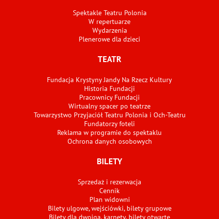
Spektakle Teatru Polonia
W repertuarze
Wydarzenia
Plenerowe dla dzieci
TEATR
Fundacja Krystyny Jandy Na Rzecz Kultury
Historia Fundacji
Pracownicy Fundacji
Wirtualny spacer po teatrze
Towarzystwo Przyjaciół Teatru Polonia i Och-Teatru
Fundatorzy foteli
Reklama w programie do spektaklu
Ochrona danych osobowych
BILETY
Sprzedaż i rezerwacja
Cennik
Plan widowni
Bilety ulgowe, wejściówki, bilety grupowe
Bilety dla dwojga, karnety, bilety otwarte