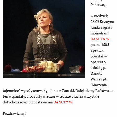
Państwo,
w niedzielę
26.02 Krystyna
Janda zagrała
monodram
DANUTA W.
po raz 150.!
Spektakl
powstał w
oparciu o
ksiażkę p.
Danuty
Wałęsy pt.
"Marzenia i
tajemnice", wyreżyserował go Janusz Zaorski. Dziękujemy Państwu za
ten wspaniały, uroczysty wieczór w teatrze oraz za wszystkie
dotychczasowe przedstawienia
DANUTY W.
Pozdrawiamy!