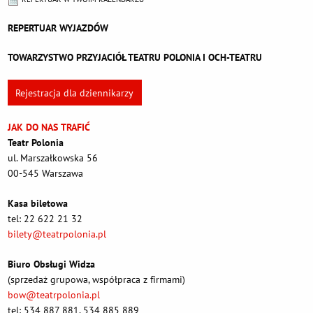
REPERTUAR WYJAZDÓW
TOWARZYSTWO PRZYJACIÓŁ TEATRU POLONIA I OCH-TEATRU
Rejestracja dla dziennikarzy
JAK DO NAS TRAFIĆ
Teatr Polonia
ul. Marszałkowska 56
00-545 Warszawa
Kasa biletowa
tel: 22 622 21 32
bilety@teatrpolonia.pl
Biuro Obsługi Widza
(sprzedaż grupowa, współpraca z firmami)
bow@teatrpolonia.pl
tel: 534 887 881, 534 885 889