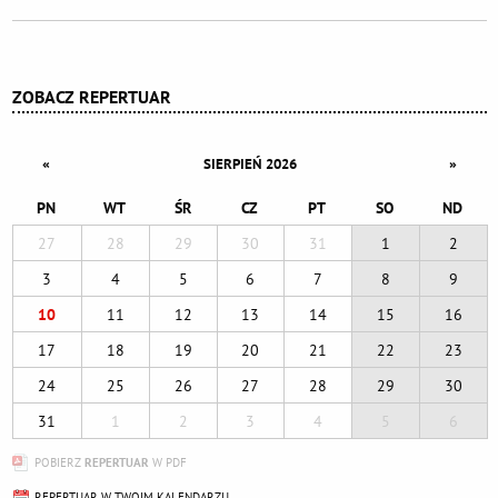
Dodatkowe informacje
ZOBACZ REPERTUAR
«
»
SIERPIEŃ 2026
PN
WT
ŚR
CZ
PT
SO
ND
27
28
29
30
31
1
2
3
4
5
6
7
8
9
10
11
12
13
14
15
16
17
18
19
20
21
22
23
24
25
26
27
28
29
30
31
1
2
3
4
5
6
POBIERZ
REPERTUAR
W PDF
REPERTUAR W TWOIM KALENDARZU