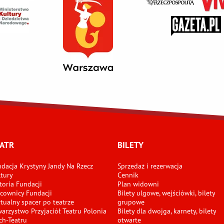
ATR
BILETY
dacja Krystyny Jandy Na Rzecz
Sprzedaż i rezerwacja
tury
Cennik
toria Fundacji
Plan widowni
cownicy Fundacji
Bilety ulgowe, wejściówki, bilety
tualny spacer po teatrze
grupowe
arzystwo Przyjaciół Teatru Polonia
Bilety dla dwojga, karnety, bilety
ch-Teatru
otwarte