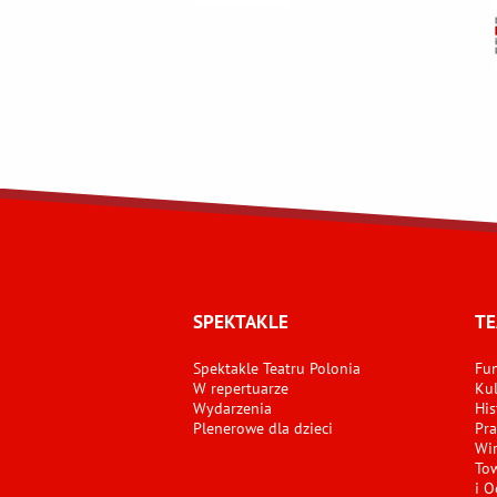
SPEKTAKLE
TE
Spektakle Teatru Polonia
Fun
W repertuarze
Kul
Wydarzenia
His
Plenerowe dla dzieci
Pra
Wir
Tow
i O