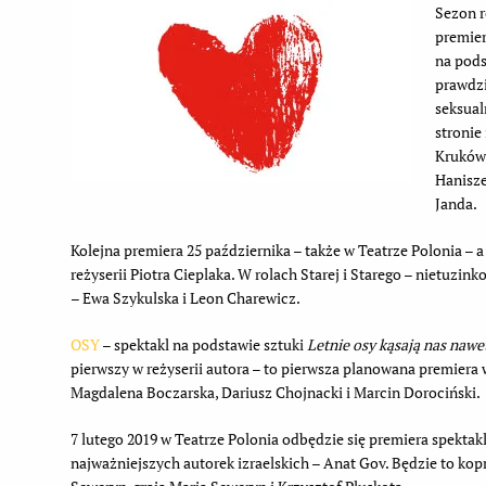
Sezon r
premie
na pods
prawdzi
seksual
stronie
Krukówn
Hanisze
Janda.
Kolejna premiera 25 października – także w Teatrze Polonia – 
reżyserii Piotra Cieplaka. W rolach Starej i Starego – nietuzi
– Ewa Szykulska i Leon Charewicz.
OSY
– spektakl na podstawie sztuki
Letnie osy kąsają nas nawe
pierwszy w reżyserii autora – to pierwsza planowana premiera 
Magdalena Boczarska, Dariusz Chojnacki i Marcin Dorociński.
7 lutego 2019 w Teatrze Polonia odbędzie się premiera spektak
najważniejszych autorek izraelskich – Anat Gov. Będzie to ko