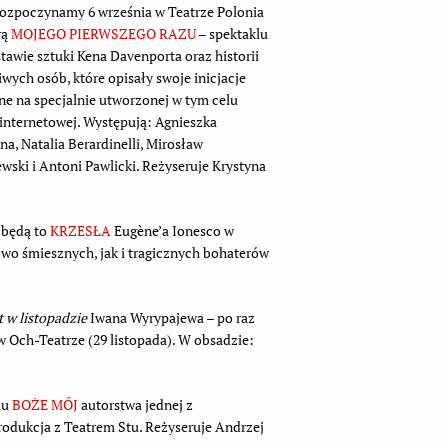
ozpoczynamy 6 września w Teatrze Polonia
rą
MOJEGO PIERWSZEGO RAZU
– spektaklu
tawie sztuki Kena Davenporta oraz historii
wych osób, które opisały swoje inicjacje
ne na specjalnie utworzonej w tym celu
 internetowej. Występują: Agnieszka
a, Natalia Berardinelli, Mirosław
wski i Antoni Pawlicki. Reżyseruje Krystyna
a będą to
KRZESŁA
Eugène’a Ionesco w
nkowo śmiesznych, jak i tragicznych bohaterów
t w listopadzie
Iwana Wyrypajewa – po raz
w Och-Teatrze (29 listopada). W obsadzie:
lu
BOŻE MÓJ
autorstwa jednej z
produkcja z Teatrem Stu. Reżyseruje Andrzej