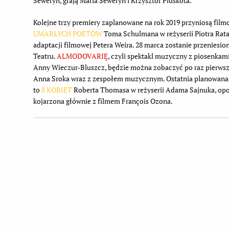
Seweryn, grają Maria Seweryn i Krzysztof Pluskota.
Kolejne trzy premiery zaplanowane na rok 2019 przyniosą film
UMARŁYCH POETÓW
Toma Schulmana w reżyserii Piotra Rataj
adaptacji filmowej Petera Weira. 28 marca zostanie przeniesio
Teatru.
ALMODOVARIĘ
, czyli spektakl muzyczny z piosenkam
Anny Wieczur-Bluszcz, będzie można zobaczyć po raz pierwszy
Anna Sroka wraz z zespołem muzycznym. Ostatnia planowana 
to
8 KOBIET
Roberta Thomasa w reżyserii Adama Sajnuka, opow
kojarzona głównie z filmem François Ozona.
Dodatkowe informacje