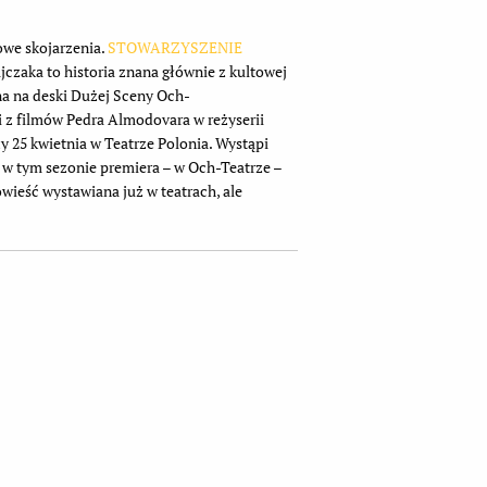
owe skojarzenia.
STOWARZYSZENIE
czaka to historia znana głównie z kultowej
na na deski Dużej Sceny Och-
i z filmów Pedra Almodovara w reżyserii
 25 kwietnia w Teatrze Polonia. Wystąpi
w tym sezonie premiera – w Och-Teatrze –
ieść wystawiana już w teatrach, ale