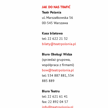
JAK DO NAS TRAFIĆ
Teatr Polonia
ul. Marszałkowska 56
00-545 Warszawa
Kasa biletowa
tel: 22 622 21 32
bilety@teatrpolonia.pl
Biuro Obsługi Widza
(sprzedaż grupowa,
współpraca z firmami)
bow@teatrpolonia.pl
tel: 534 887 881, 534
885 889
Biuro Teatru
tel: 22 621 61 41
fax: 22 892 04 57
info@teatrpolonia.pl