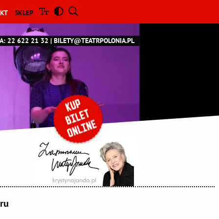
KT
SKLEP
A: 22 622 21 32
BILETY@TEATRPOLONIA.PL
tru