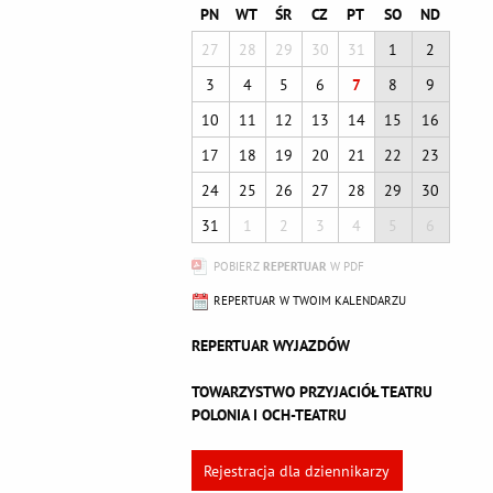
PN
WT
ŚR
CZ
PT
SO
ND
27
28
29
30
31
1
2
3
4
5
6
7
8
9
10
11
12
13
14
15
16
17
18
19
20
21
22
23
24
25
26
27
28
29
30
31
1
2
3
4
5
6
POBIERZ
REPERTUAR
W PDF
REPERTUAR W TWOIM KALENDARZU
REPERTUAR WYJAZDÓW
TOWARZYSTWO PRZYJACIÓŁ TEATRU
POLONIA I OCH-TEATRU
Rejestracja dla dziennikarzy