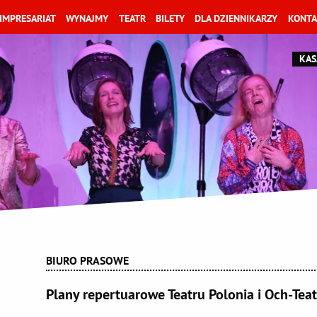
IMPRESARIAT
WYNAJMY
TEATR
BILETY
DLA DZIENNIKARZY
KONTA
KAS
BIURO PRASOWE
Plany repertuarowe Teatru Polonia i Och-Tea