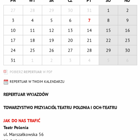
PN
WT
ŚR
CZ
PT
SO
ND
27
28
29
30
31
1
2
3
4
5
6
7
8
9
10
11
12
13
14
15
16
17
18
19
20
21
22
23
24
25
26
27
28
29
30
31
1
2
3
4
5
6
POBIERZ
REPERTUAR
W PDF
REPERTUAR W TWOIM KALENDARZU
REPERTUAR WYJAZDÓW
TOWARZYSTWO PRZYJACIÓŁ TEATRU POLONIA I OCH-TEATRU
JAK DO NAS TRAFIĆ
Teatr Polonia
ul. Marszałkowska 56