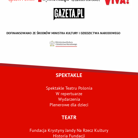
DOFINANSOWANO ZE ŚRODKÓW MINISTRA KULTURY I DZIEDZICTWA NARODOWEGO
SPEKTAKLE
Spektakle Teatru Polonia
W repertuarze
Wydarzenia
Plenerowe dla dzieci
TEATR
Fundacja Krystyny Jandy Na Rzecz Kultury
Historia Fundacji