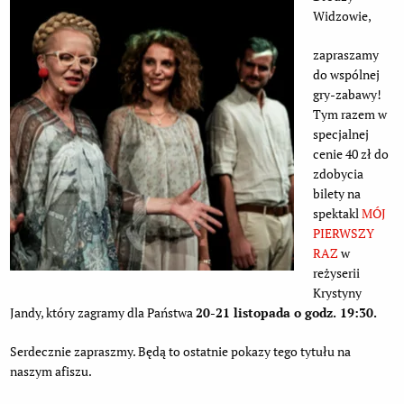
Widzowie,
zapraszamy
do wspólnej
gry-zabawy!
Tym razem w
specjalnej
cenie 40 zł do
zdobycia
bilety na
spektakl
MÓJ
PIERWSZY
RAZ
w
reżyserii
Krystyny
Jandy, który zagramy dla Państwa
20-21 listopada o godz. 19:30.
Serdecznie zapraszmy. Będą to ostatnie pokazy tego tytułu na
naszym afiszu.