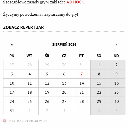
Szczegółowe zasady gry w zakładce
AD HOC!
.
Życzymy powodzenia i zapraszamy do gry!
ZOBACZ REPERTUAR
«
»
SIERPIEŃ 2026
PN
WT
ŚR
CZ
PT
SO
ND
27
28
29
30
31
1
2
3
4
5
6
7
8
9
10
11
12
13
14
15
16
17
18
19
20
21
22
23
24
25
26
27
28
29
30
31
1
2
3
4
5
6
POBIERZ
REPERTUAR
W PDF