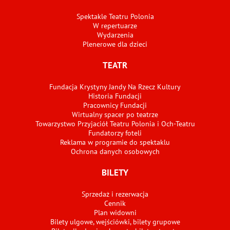
Spektakle Teatru Polonia
W repertuarze
Wydarzenia
Plenerowe dla dzieci
TEATR
Fundacja Krystyny Jandy Na Rzecz Kultury
Historia Fundacji
Pracownicy Fundacji
Wirtualny spacer po teatrze
Towarzystwo Przyjaciół Teatru Polonia i Och-Teatru
Fundatorzy foteli
Reklama w programie do spektaklu
Ochrona danych osobowych
BILETY
Sprzedaż i rezerwacja
Cennik
Plan widowni
Bilety ulgowe, wejściówki, bilety grupowe