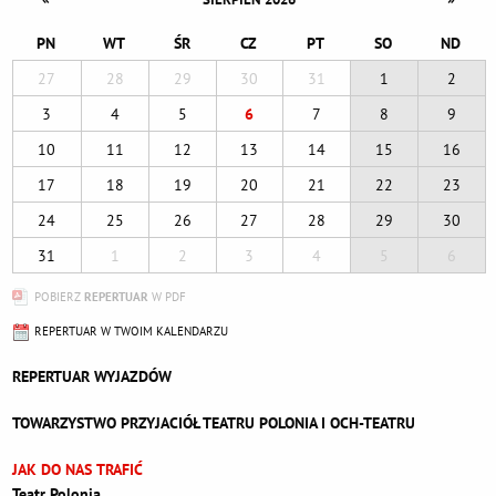
PN
WT
ŚR
CZ
PT
SO
ND
27
28
29
30
31
1
2
3
4
5
6
7
8
9
10
11
12
13
14
15
16
17
18
19
20
21
22
23
24
25
26
27
28
29
30
31
1
2
3
4
5
6
POBIERZ
REPERTUAR
W PDF
REPERTUAR W TWOIM KALENDARZU
REPERTUAR WYJAZDÓW
TOWARZYSTWO PRZYJACIÓŁ TEATRU POLONIA I OCH-TEATRU
JAK DO NAS TRAFIĆ
Teatr Polonia