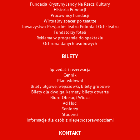
Fundacja Krystyny Jandy Na Rzecz Kultury
Historia Fundacji
Pracownicy Fundacji
Wirtualny spacer po teatrze
Towarzystwo Przyjaciół Teatru Polonia i Och-Teatru
Fundatorzy foteli
Reklama w programie do spektaklu
Ochrona danych osobowych
BILETY
Sprzedaż i rezerwacja
Cennik
Plan widowni
Bilety ulgowe, wejściówki, bilety grupowe
Bilety dla dwojga, karnety, bilety otwarte
Biuro Obsługi Widza
Ad Hoc!
Seniorzy
Studenci
Informacje dla osób z niepełnosprawnościami
KONTAKT