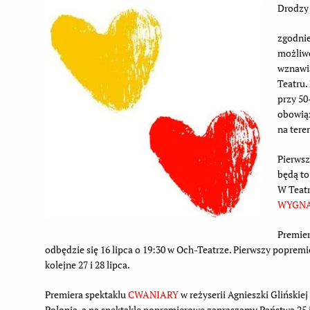
Drodzy
zgodni
możliwo
wznawia
Teatru.
przy 50
obowią
na teren
Pierwsz
będą t
W Teat
WYGN
Premier
odbędzie się 16 lipca o 19:30 w Och-Teatrze. Pierwszy popremi
kolejne 27 i 28 lipca.
Premiera spektaklu
CWANIARY
w reżyserii Agnieszki Glińskiej
Polonia, a na spektakle popremierowe zapraszamy Państwa 25 i 