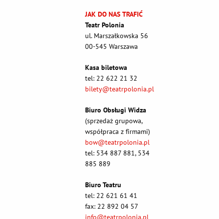
JAK DO NAS TRAFIĆ
Teatr Polonia
ul. Marszałkowska 56
00-545 Warszawa
Kasa biletowa
tel: 22 622 21 32
bilety@teatrpolonia.pl
Biuro Obsługi Widza
(sprzedaż grupowa,
współpraca z firmami)
bow@teatrpolonia.pl
tel: 534 887 881, 534
885 889
Biuro Teatru
tel: 22 621 61 41
fax: 22 892 04 57
info@teatrpolonia.pl