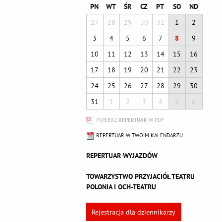
PN
WT
ŚR
CZ
PT
SO
ND
27
28
29
30
31
1
2
3
4
5
6
7
8
9
10
11
12
13
14
15
16
17
18
19
20
21
22
23
24
25
26
27
28
29
30
31
1
2
3
4
5
6
POBIERZ
REPERTUAR
W PDF
REPERTUAR W TWOIM KALENDARZU
REPERTUAR WYJAZDÓW
TOWARZYSTWO PRZYJACIÓŁ TEATRU
POLONIA I OCH-TEATRU
Rejestracja dla dziennikarzy