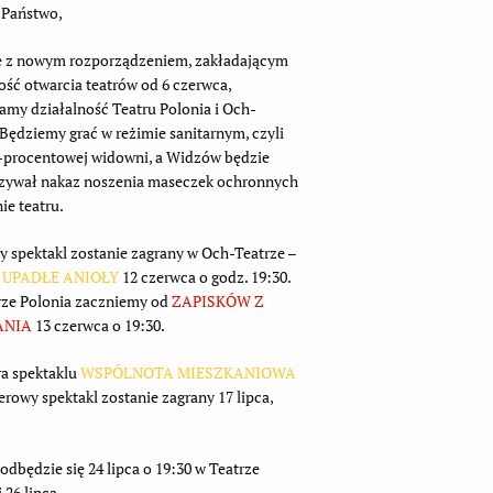
 Państwo,
e z nowym rozporządzeniem, zakładającym
ść otwarcia teatrów od 6 czerwca,
my działalność Teatru Polonia i Och-
 Będziemy grać w reżimie sanitarnym, czyli
-procentowej widowni, a Widzów będzie
zywał nakaz noszenia maseczek ochronnych
ie teatru.
y spektakl zostanie zagrany w Och-Teatrze –
o
UPADŁE ANIOŁY
12 czerwca o godz. 19:30.
rze Polonia zaczniemy od
ZAPISKÓW Z
ANIA
13 czerwca o 19:30.
a spektaklu
WSPÓLNOTA MIESZKANIOWA
erowy spektakl zostanie zagrany 17 lipca,
 odbędzie się 24 lipca o 19:30 w Teatrze
26 lipca.