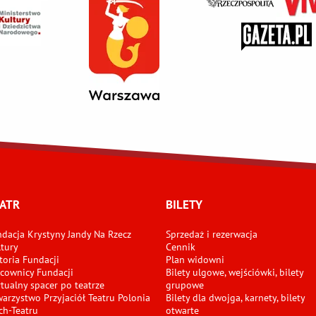
ATR
BILETY
dacja Krystyny Jandy Na Rzecz
Sprzedaż i rezerwacja
tury
Cennik
toria Fundacji
Plan widowni
cownicy Fundacji
Bilety ulgowe, wejściówki, bilety
tualny spacer po teatrze
grupowe
arzystwo Przyjaciół Teatru Polonia
Bilety dla dwojga, karnety, bilety
ch-Teatru
otwarte