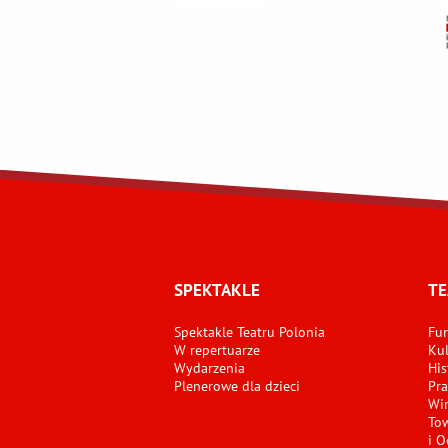
SPEKTAKLE
TE
Spektakle Teatru Polonia
Fun
W repertuarze
Kul
Wydarzenia
His
Plenerowe dla dzieci
Pra
Wir
Tow
i O