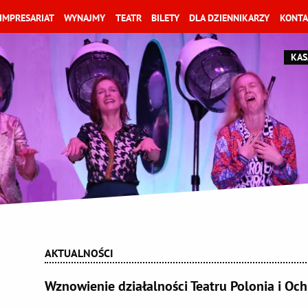
IMPRESARIAT
WYNAJMY
TEATR
BILETY
DLA DZIENNIKARZY
KONTA
KAS
AKTUALNOŚCI
Wznowienie działalności Teatru Polonia i Och