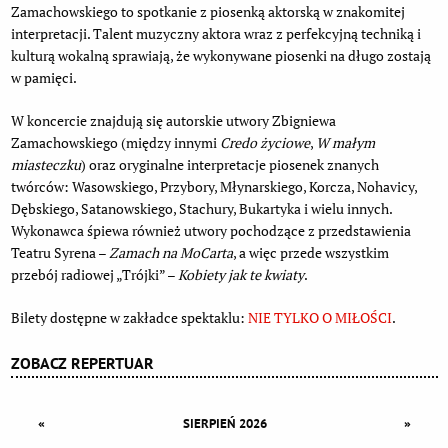
Zamachowskiego to spotkanie z piosenką aktorską w znakomitej
interpretacji. Talent muzyczny aktora wraz z perfekcyjną techniką i
kulturą wokalną sprawiają, że wykonywane piosenki na długo zostają
w pamięci.
W koncercie znajdują się autorskie utwory Zbigniewa
Zamachowskiego (między innymi
Credo życiowe
,
W małym
miasteczku
) oraz oryginalne interpretacje piosenek znanych
twórców: Wasowskiego, Przybory, Młynarskiego, Korcza, Nohavicy,
Dębskiego, Satanowskiego, Stachury, Bukartyka i wielu innych.
Wykonawca śpiewa również utwory pochodzące z przedstawienia
Teatru Syrena –
Zamach na MoCarta
, a więc przede wszystkim
przebój radiowej „Trójki” –
Kobiety jak te kwiaty
.
Bilety dostępne w zakładce spektaklu:
NIE TYLKO O MIŁOŚCI
.
ZOBACZ REPERTUAR
«
»
SIERPIEŃ 2026