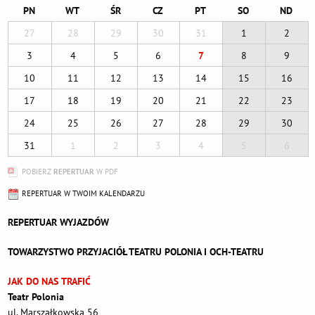
PN
WT
ŚR
CZ
PT
SO
ND
27
28
29
30
31
1
2
3
4
5
6
7
8
9
10
11
12
13
14
15
16
17
18
19
20
21
22
23
24
25
26
27
28
29
30
31
1
2
3
4
5
6
POBIERZ
REPERTUAR
W PDF
REPERTUAR W TWOIM KALENDARZU
REPERTUAR WYJAZDÓW
TOWARZYSTWO PRZYJACIÓŁ TEATRU POLONIA I OCH-TEATRU
JAK DO NAS TRAFIĆ
Teatr Polonia
ul. Marszałkowska 56