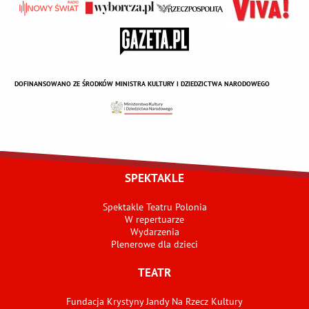
DOFINANSOWANO ZE ŚRODKÓW MINISTRA KULTURY I DZIEDZICTWA NARODOWEGO
SPEKTAKLE
Spektakle Teatru Polonia
W repertuarze
Wydarzenia
Plenerowe dla dzieci
TEATR
Fundacja Krystyny Jandy Na Rzecz Kultury