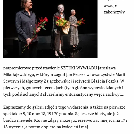
owacje
zakończyły
prapremierowe przedstawienie SZTUKI WYWIADU Jarosława
Mikołajewskiego, w którym zagrał Jan Peszek w towarzystwie Marii
Seweryn i Małgorzaty Zajączkowskiej i reżyserii Błażeja Peszka. W
pierwszych, gorących recenzjach (tych głośno wypowiedzianych i
tych podsłuchanych) słyszeliśmy entuzjastyczny wręcz zachwyt...
Zapraszamy do galerii zdjęć z tego wydarzenia, a także na pierwsze
spektakle: 9, 10 oraz 18, 19 i 20 grudnia. Są jeszcze bilety, ale już
bardzo niewiele. Kto nie zdąży, może już rezerwować miejsca na 17 i
18 stycznia, a potem dopiero na kwiecień i maj.