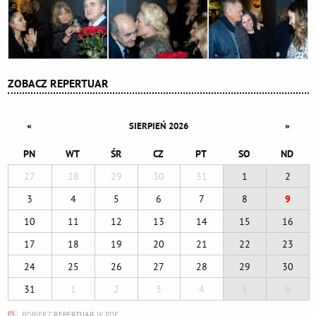
ZOBACZ REPERTUAR
«
»
SIERPIEŃ 2026
PN
WT
ŚR
CZ
PT
SO
ND
27
28
29
30
31
1
2
3
4
5
6
7
8
9
10
11
12
13
14
15
16
17
18
19
20
21
22
23
24
25
26
27
28
29
30
31
1
2
3
4
5
6
POBIERZ
REPERTUAR
W PDF