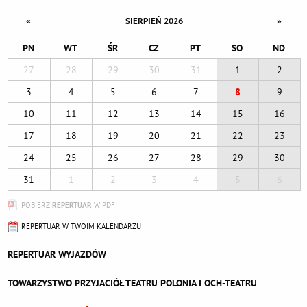
«
»
SIERPIEŃ 2026
PN
WT
ŚR
CZ
PT
SO
ND
27
28
29
30
31
1
2
3
4
5
6
7
8
9
10
11
12
13
14
15
16
17
18
19
20
21
22
23
24
25
26
27
28
29
30
31
1
2
3
4
5
6
POBIERZ
REPERTUAR
W PDF
REPERTUAR W TWOIM KALENDARZU
REPERTUAR WYJAZDÓW
TOWARZYSTWO PRZYJACIÓŁ TEATRU POLONIA I OCH-TEATRU