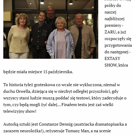
próby do
naszej
najbliższej
premiery -
ŻARU, a już
rozpoczęły się
przygotowania
do następnej -
EXTASY
SHOW, która
będzie miała miejsce 15 października.
To historia tyleż groteskowa co wcale nie wykluczona, niemal w
duchu Orwella, dziejąca się w niezbyt odległej przyszłości, gdy
wszyscy starsi ludzie muszą poddać się testowi, który zadecyduje o
tym, czy będą mogli żyć dalej... Finałem testu jest zaś wielki
telewizyjny show!
Autorką sztuki jest Constanze Dennig (austriacka dramatopisarka a
zarazem neurolożka!), reżyseruje Tomasz Man, a na scenie