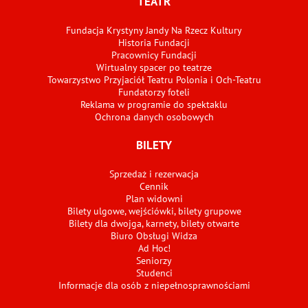
TEATR
Fundacja Krystyny Jandy Na Rzecz Kultury
Historia Fundacji
Pracownicy Fundacji
Wirtualny spacer po teatrze
Towarzystwo Przyjaciół Teatru Polonia i Och-Teatru
Fundatorzy foteli
Reklama w programie do spektaklu
Ochrona danych osobowych
BILETY
Sprzedaż i rezerwacja
Cennik
Plan widowni
Bilety ulgowe, wejściówki, bilety grupowe
Bilety dla dwojga, karnety, bilety otwarte
Biuro Obsługi Widza
Ad Hoc!
Seniorzy
Studenci
Informacje dla osób z niepełnosprawnościami