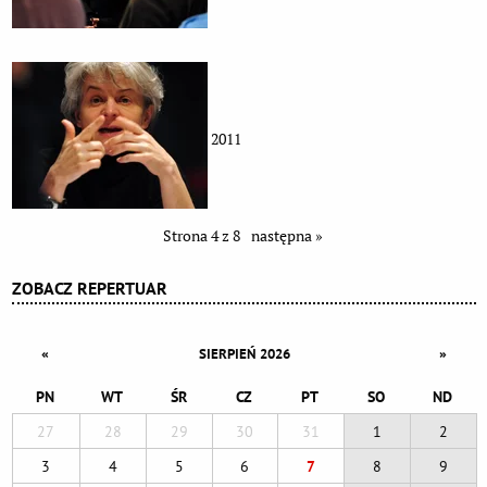
2011
Strona 4 z 8
następna »
ZOBACZ REPERTUAR
«
»
SIERPIEŃ 2026
PN
WT
ŚR
CZ
PT
SO
ND
27
28
29
30
31
1
2
3
4
5
6
7
8
9