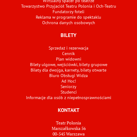
Wirtualny spacer po teatrze
Towarzystwo Przyjaciół Teatru Polonia i Och-Teatru
Fundatorzy foteli
Reklama w programie do spektaklu
Ochrona danych osobowych
BILETY
Sprzedaż i rezerwacja
Cennik
Plan widowni
Bilety ulgowe, wejściówki, bilety grupowe
Bilety dla dwojga, karnety, bilety otwarte
Biuro Obsługi Widza
Ad Hoc!
Seniorzy
Studenci
Informacje dla osób z niepełnosprawnościami
KONTAKT
Teatr Polonia
Marszałkowska 56
00-545 Warszawa