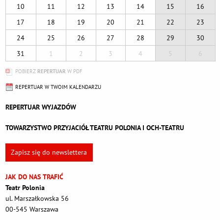
10
11
12
13
14
15
16
17
18
19
20
21
22
23
24
25
26
27
28
29
30
31
1
2
3
4
5
6
POBIERZ
REPERTUAR
W PDF
REPERTUAR W TWOIM KALENDARZU
REPERTUAR WYJAZDÓW
TOWARZYSTWO PRZYJACIÓŁ TEATRU POLONIA I OCH-TEATRU
Zapisz się do newslettera
JAK DO NAS TRAFIĆ
Teatr Polonia
ul. Marszałkowska 56
00-545 Warszawa