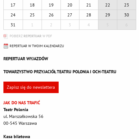
17
18
19
20
21
22
23
24
25
26
27
28
29
30
31
1
2
3
4
5
6
POBIERZ
REPERTUAR
W PDF
REPERTUAR W TWOIM KALENDARZU
REPERTUAR WYJAZDÓW
TOWARZYSTWO PRZYJACIÓŁ TEATRU POLONIA I OCH-TEATRU
Zapisz się do newslettera
JAK DO NAS TRAFIĆ
Teatr Polonia
ul. Marszałkowska 56
00-545 Warszawa
Kasa biletowa