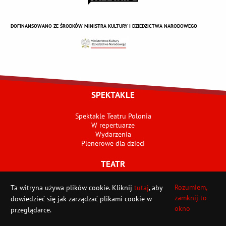
DOFINANSOWANO ZE ŚRODKÓW MINISTRA KULTURY I DZIEDZICTWA NARODOWEGO
SPEKTAKLE
Spektakle Teatru Polonia
W repertuarze
Wydarzenia
Plenerowe dla dzieci
TEATR
Fundacja Krystyny Jandy Na Rzecz Kultury
Rozumiem,
Ta witryna używa plików cookie. Kliknij
tutaj
, aby
Historia Fundacji
zamknij to
dowiedzieć się jak zarządzać plikami cookie w
Pracownicy Fundacji
okno
przeglądarce.
Wirtualny spacer po teatrze
2026
!
POLONIA i OCH-Teatr grają całe wakacje
Wystawa prac Andrzeja Po
X
Towarzystwo Przyjaciół Teatru Polonia i Och-Teatru