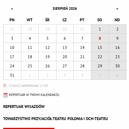
«
»
SIERPIEŃ 2026
PN
WT
ŚR
CZ
PT
SO
ND
27
28
29
30
31
1
2
3
4
5
6
7
8
9
10
11
12
13
14
15
16
17
18
19
20
21
22
23
24
25
26
27
28
29
30
31
1
2
3
4
5
6
POBIERZ
REPERTUAR
W PDF
REPERTUAR W TWOIM KALENDARZU
REPERTUAR WYJAZDÓW
TOWARZYSTWO PRZYJACIÓŁ TEATRU POLONIA I OCH-TEATRU