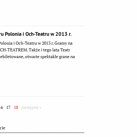
Polonia i Och-Teatru w 2013 r.
nia i Och-Teatru w 2013 r. Gramy na
H-TEATREM. Także i tego lata Teatr
iebiletowane, otwarte spektakle grane na
16
17
18
następna »
cie