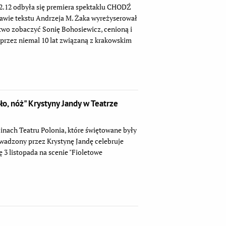
2.12 odbyła się premiera spektaklu CHODŹ
wie tekstu Andrzeja M. Żaka wyreżyserował
wo zobaczyć Sonię Bohosiewicz, cenioną i
, przez niemal 10 lat związaną z krakowskim
ło, nóż" Krystyny Jandy w Teatrze
inach Teatru Polonia, które świętowane były
rowadzony przez Krystynę Jandę celebruje
ę 3 listopada na scenie "Fioletowe
.
!