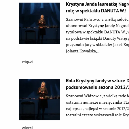
Krystyna Janda laureatką Nagr
rolę w spektaklu DANUTA W.!
Szanowni Państwo, z wielką radości
uhonorował Krystynę Jandę Nagrodą
tytułową w spektaklu DANUTA W., 
na podstawie książki Danuty Wałęsy
przyznało jury w składzie: Jacek Ko
Jolanta Kowalska,...
więcej
Rola Krystyny Jandy w sztuce
podsumowaniu sezonu 2012/2
Szanowni Widzowie, z wielką radoś
ostatnim numerze miesięcznika TE
najlepsza, najlepsi w sezonie 2012/2
teatralni często wskazywali rolę Kr
więcej