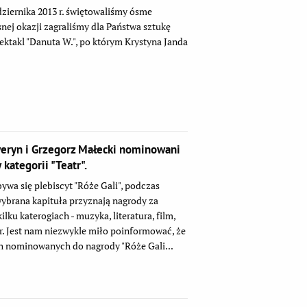
ziernika 2013 r. świętowaliśmy ósme
osnej okazji zagraliśmy dla Państwa sztukę
pektakl "Danuta W.", po którym Krystyna Janda
weryn i Grzegorz Małecki nominowani
kategorii "Teatr".
ywa się plebiscyt "Róże Gali", podczas
wybrana kapituła przyznają nagrody za
lku katerogiach - muzyka, literatura, film,
tr. Jest nam niezwykle miło poinformować, że
ch nominowanych do nagrody "Róże Gali...