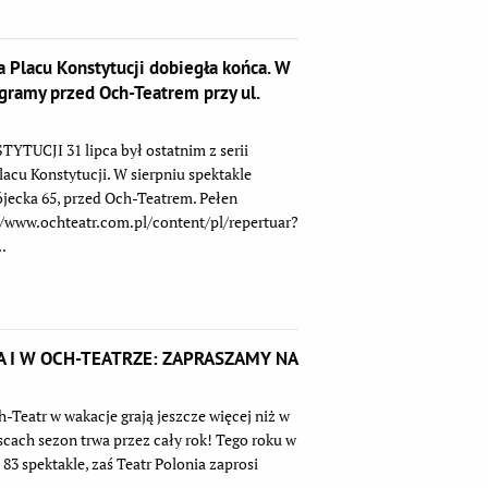
a Placu Konstytucji dobiegła końca. W
gramy przed Och-Teatrem przy ul.
UCJI 31 lipca był ostatnim z serii
acu Konstytucji. W sierpniu spektakle
jecka 65, przed Och-Teatrem. Pełen
://www.ochteatr.com.pl/content/pl/repertuar?
.
A I W OCH-TEATRZE: ZAPRASZAMY NA
-Teatr w wakacje grają jeszcze więcej niż w
scach sezon trwa przez cały rok! Tego roku w
83 spektakle, zaś Teatr Polonia zaprosi