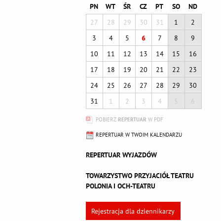
PN
WT
ŚR
CZ
PT
SO
ND
27
28
29
30
31
1
2
3
4
5
6
7
8
9
10
11
12
13
14
15
16
17
18
19
20
21
22
23
24
25
26
27
28
29
30
31
1
2
3
4
5
6
POBIERZ
REPERTUAR
W PDF
REPERTUAR W TWOIM KALENDARZU
REPERTUAR WYJAZDÓW
TOWARZYSTWO PRZYJACIÓŁ TEATRU
POLONIA I OCH-TEATRU
Rejestracja dla dziennikarzy