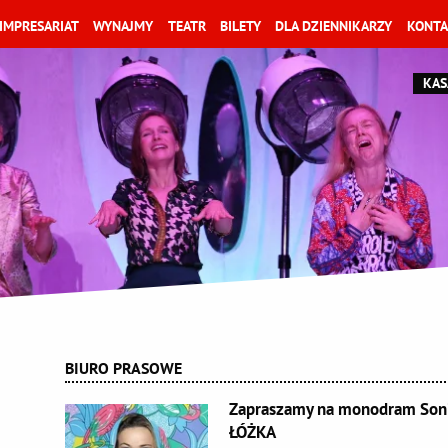
IMPRESARIAT
WYNAJMY
TEATR
BILETY
DLA DZIENNIKARZY
KONTA
KAS
BIURO PRASOWE
Zapraszamy na monodram Son
ŁÓŻKA