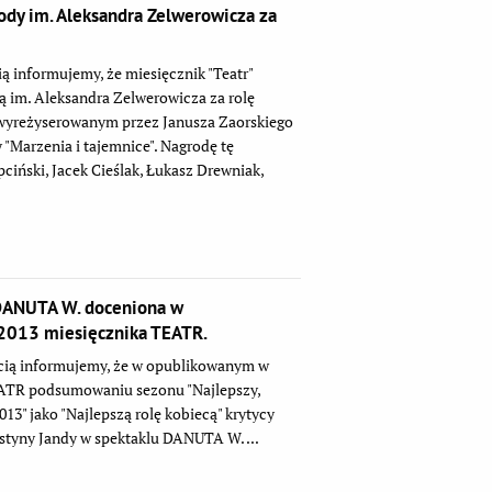
ody im. Aleksandra Zelwerowicza za
ą informujemy, że miesięcznik "Teatr"
 im. Aleksandra Zelwerowicza za rolę
wyreżyserowanym przez Janusza Zaorskiego
 "Marzenia i tajemnice". Nagrodę tę
pciński, Jacek Cieślak, Łukasz Drewniak,
 DANUTA W. doceniona w
013 miesięcznika TEATR.
cią informujemy, że w opublikowanym w
ATR podsumowaniu sezonu "Najlepszy,
013" jako "Najlepszą rolę kobiecą" krytycy
ystyny Jandy w spektaklu DANUTA W. ...