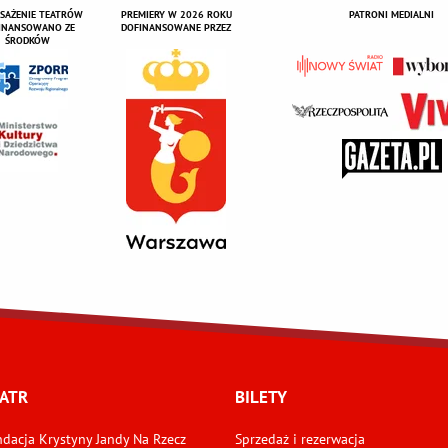
SAŻENIE TEATRÓW
PREMIERY W 2026 ROKU
PATRONI MEDIALNI
INANSOWANO ZE
DOFINANSOWANE PRZEZ
ŚRODKÓW
ATR
BILETY
dacja Krystyny Jandy Na Rzecz
Sprzedaż i rezerwacja