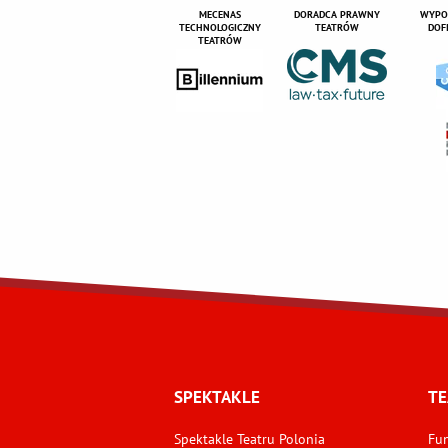
MECENAS
DORADCA PRAWNY
WYPO
TECHNOLOGICZNY
TEATRÓW
DOF
TEATRÓW
SPEKTAKLE
TE
Spektakle Teatru Polonia
Fun