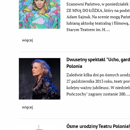
Szanowni Państwo, w poniedziałek 
ZE MNĄ DO ŁÓŻKA, który na podsta
Adam Sajnuk. Na scenie mogą Państ
lubianą aktorkę teatralną i filmową
Starym Teatrem im. H. ...
więcej
Dwusetny spektakl "Ucho, gard
Polonia
Zaledwie kilka dni po ósmych urodz
27 października 2013 roku, teatr p
kolejny ważny jubileusz. W niedziel
Pończochy" zagrany zostanie 200. ..
więcej
Ósme urodziny Teatru Polonia