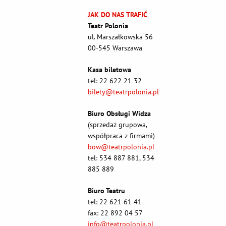
JAK DO NAS TRAFIĆ
Teatr Polonia
ul. Marszałkowska 56
00-545 Warszawa
Kasa biletowa
tel: 22 622 21 32
bilety@teatrpolonia.pl
Biuro Obsługi Widza
(sprzedaż grupowa,
współpraca z firmami)
bow@teatrpolonia.pl
tel: 534 887 881, 534
885 889
Biuro Teatru
tel: 22 621 61 41
fax: 22 892 04 57
info@teatrpolonia.pl