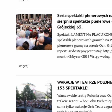
Seria spektakli plenerowych n
sierpniu spektakle plenerowe 
Grójeckiej 65.
Spektakl LAMENT NA PLACU KONSTYT
spektakli plenerowych granych na Pl
plenerowe gramy na scenie Och-Gró
repertuar dostępny jest tutaj: http
month=8&year=2013 Wstęp wolny. ..
więcej
WAKACJE W TEATRZE POLONI
153 SPEKTAKLE!
Warszawskie teatry Polonia oraz Och
trakcie sezonu – bo u obu tych miej
same tylko wakacje Och-Teatr zagra 
widzów na 70 spektakli. ...