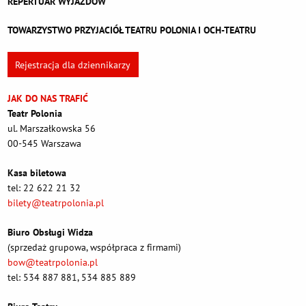
REPERTUAR WYJAZDÓW
TOWARZYSTWO PRZYJACIÓŁ TEATRU POLONIA I OCH-TEATRU
Rejestracja dla dziennikarzy
JAK DO NAS TRAFIĆ
Teatr Polonia
ul. Marszałkowska 56
00-545 Warszawa
Kasa biletowa
tel: 22 622 21 32
bilety@teatrpolonia.pl
Biuro Obsługi Widza
(sprzedaż grupowa, współpraca z firmami)
bow@teatrpolonia.pl
tel: 534 887 881, 534 885 889