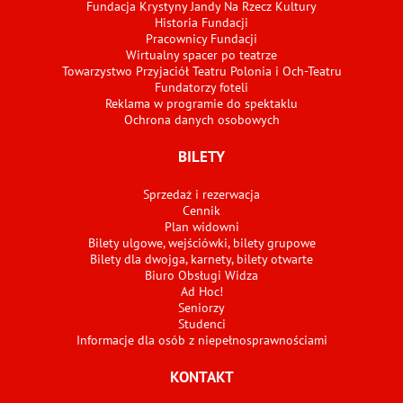
Fundacja Krystyny Jandy Na Rzecz Kultury
Historia Fundacji
Pracownicy Fundacji
Wirtualny spacer po teatrze
Towarzystwo Przyjaciół Teatru Polonia i Och-Teatru
Fundatorzy foteli
Reklama w programie do spektaklu
Ochrona danych osobowych
BILETY
Sprzedaż i rezerwacja
Cennik
Plan widowni
Bilety ulgowe, wejściówki, bilety grupowe
Bilety dla dwojga, karnety, bilety otwarte
Biuro Obsługi Widza
Ad Hoc!
Seniorzy
Studenci
Informacje dla osób z niepełnosprawnościami
KONTAKT