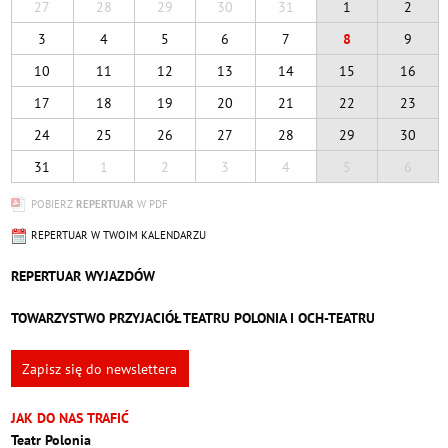
27
28
29
30
31
1
2
3
4
5
6
7
8
9
10
11
12
13
14
15
16
17
18
19
20
21
22
23
24
25
26
27
28
29
30
31
1
2
3
4
5
6
POBIERZ
REPERTUAR
W PDF
REPERTUAR W TWOIM KALENDARZU
REPERTUAR WYJAZDÓW
TOWARZYSTWO PRZYJACIÓŁ TEATRU POLONIA I OCH-TEATRU
Zapisz się do newslettera
JAK DO NAS TRAFIĆ
Teatr Polonia