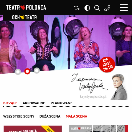
BIEŻĄCE
ARCHIWALNE
PLANOWANE
WSZYSTKIE SCENY
DUŻA SCENA
MAŁA SCENA