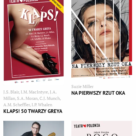
Suzie Miller
J.S. Blair, I.M. MacIntyre, J.A.
NA PIERWSZY RZUT OKA
Millan, S.A. Moran, C.J. Munch,
A.M. Scheffler, I.P. Whalen
KLAPS! 50 TWARZY GREYA